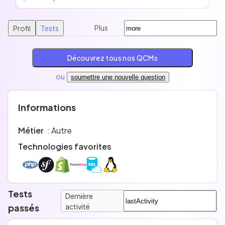
Plus
Profil
Tests
Découvrez tous nos QCMs
ou
soumettre une nouvelle question
Informations
Métier
: Autre
Technologies favorites
Tests
Dernière
passés
activité