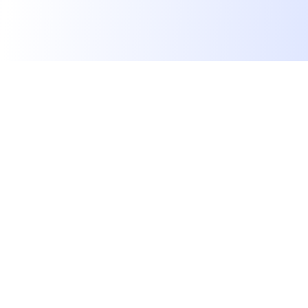
Les développeurs heureux au travail.
hello@welovedevs.com
+33 175850252