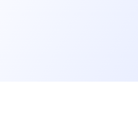
er un job tech
Recruter un tech
on profil candidat·es
Contacter des développeurs
d'emploi pour techs
Poster des offres d'emploi