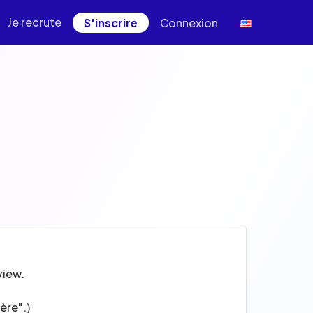
Je recrute
S'inscrire
Connexion
view.
ère".)