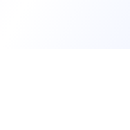
Trouv
Créer m
Offres 
Les développeurs heureux au travail.
Tests t
Rejoin
hello@welovedevs.com