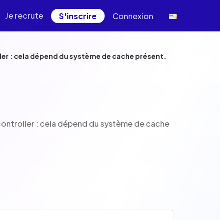
Je recrute
S'inscrire
Connexion
ller : cela dépend du système de cache présent.
 controller : cela dépend du système de cache