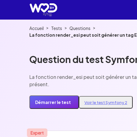
>
>
>
Accueil
Tests
Questions
La fonction render_esi peut soit générer un tag 
Question du test Symfo
La fonction render_esi peut soit générer un t
présent.
Démarrer le test
Voir le test Symfony 2
Expert