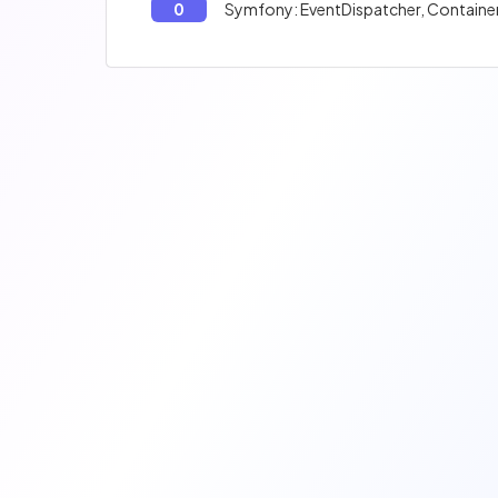
0
Symfony: EventDispatcher, Container