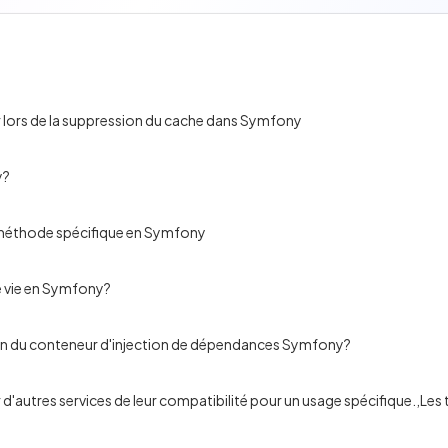
r lors de la suppression du cache dans Symfony
y?
 méthode spécifique en Symfony
e vie en Symfony?
tion du conteneur d'injection de dépendances Symfony?