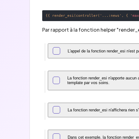
{{ render_esi(controller('...:news', { '
ma
Par rapport à la fonction helper "render_
L'appel de la fonction render_esi n'est p
La fonction render_esi n'apporte aucun au
template par vos soins.
La fonction render_esi n'affichera rien 
Dans cet exemple, la fonction render_e