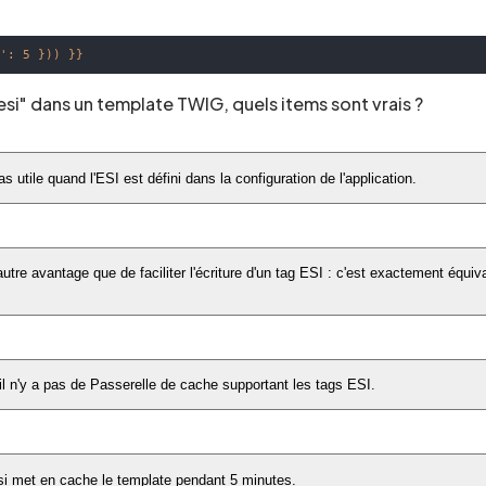
x
': 5 })) }}
esi" dans un template TWIG, quels items sont vrais ?
as utile quand l'ESI est défini dans la configuration de l'application.
tre avantage que de faciliter l'écriture d'un tag ESI : c'est exactement équiva
s'il n'y a pas de Passerelle de cache supportant les tags ESI.
si met en cache le template pendant 5 minutes.