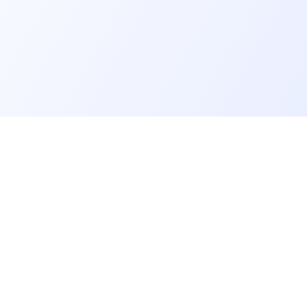
er un job tech
Recruter un tech
on profil candidat·es
Contacter des développeurs
d'emploi pour techs
Poster des offres d'emploi
echniques, QCM et quizz
Créer ma page entreprise
dre notre communauté
Tester mes développeurs