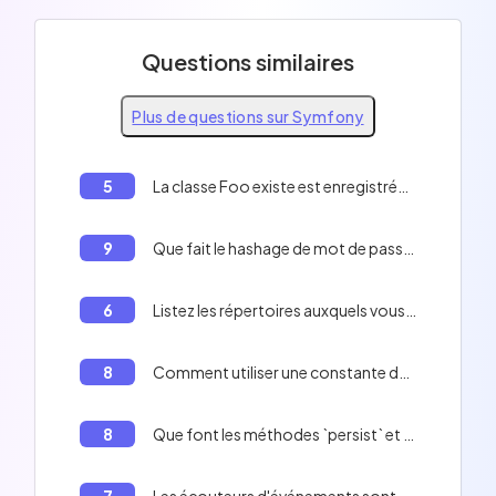
Questions similaires
Plus de questions sur Symfony
5
La classe Foo existe est enregistrée en tant que service uniquement dans l'environnement "dev" et "test".
9
Que fait le hashage de mot de passe 'auto' dans Symfony?
6
Listez les répertoires auxquels vous devez donner les droits d'écriture sur votre serveur web.
8
Comment utiliser une constante dans Twig?
8
Que font les méthodes `persist` et `flush` de l'`EntityManager` Doctrine lorsqu'elles sont appelées successivement sur une nouvelle entité ?
7
Les écouteurs d'événements sont plus faciles à réutiliser car la connaissance des événements est conservée dans la classe plutôt que dans la définition du service.