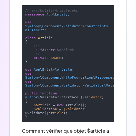
// src/Entity/Article.php
namespace
App
\
Entity
;

use
Symfony
\
Component
\
Validator
\
Constraints
as
Assert
;

class
Article
{

/**

     * 
@Assert
\NotBlank

     */
private
$name
;

}

use
App
\
Entity
\
Article
use
Symfony
\
Component
\
HttpFoundation
\
Response
use
Symfony
\
Component
\
Validator
\
Validator
\
ValidatorInter
public
function
author
(
ValidatorInterface 
$validator
{

$article
 = 
new
 Article();

$validation
 = 
$validator
-
>validate(
$article
);

Comment vérifier que objet $article a