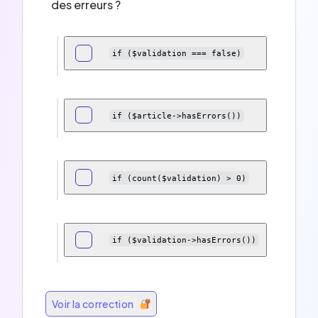
des erreurs ?
if ($validation === false)
if ($article->hasErrors())
if (count($validation) > 0)
if ($validation->hasErrors())
Voir la correction