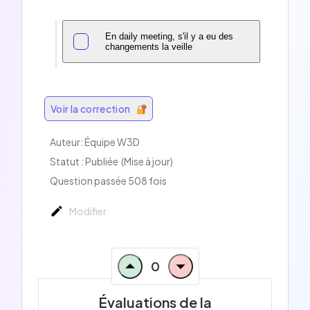
En daily meeting, s'il y a eu des
changements la veille
Voir la correction
Auteur:
Équipe W3D
Statut : Publiée
(Mise à jour)
Question passée 508 fois
Modifier
0
Évaluations de la