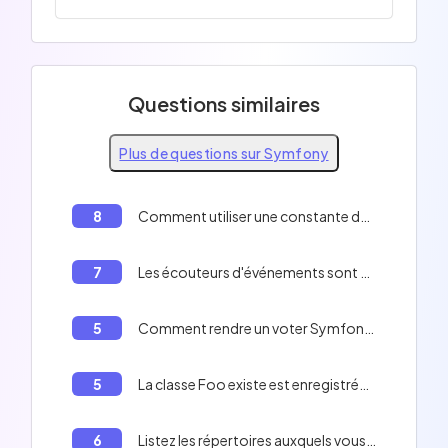
Questions similaires
Plus de questions sur Symfony
8
Comment utiliser une constante dans Twig?
7
Les écouteurs d'événements sont plus faciles à réutiliser car la connaissance des événements est conservée dans la classe plutôt que dans la définition du service.
5
Comment rendre un voter Symfony plus rapide
5
La classe Foo existe est enregistrée en tant que service uniquement dans l'environnement "dev" et "test".
6
Listez les répertoires auxquels vous devez donner les droits d'écriture sur votre serveur web.