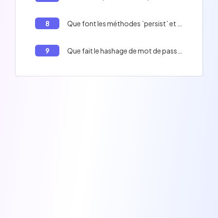
8
Que font les méthodes `persist` et `flush` de l'`EntityManager` Doctrine lorsqu'elles sont appelées successivement sur une nouvelle entité ?
9
Que fait le hashage de mot de passe 'auto' dans Symfony?