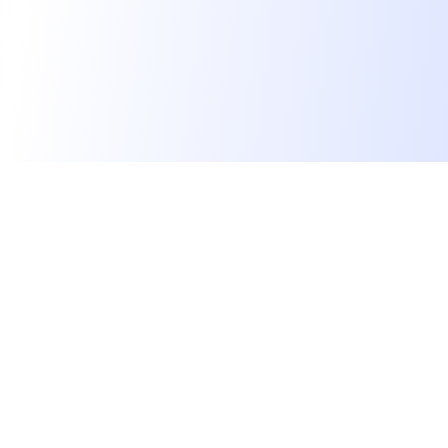
Les développeurs heureux au travail.
hello@welovedevs.com
+33 175850252