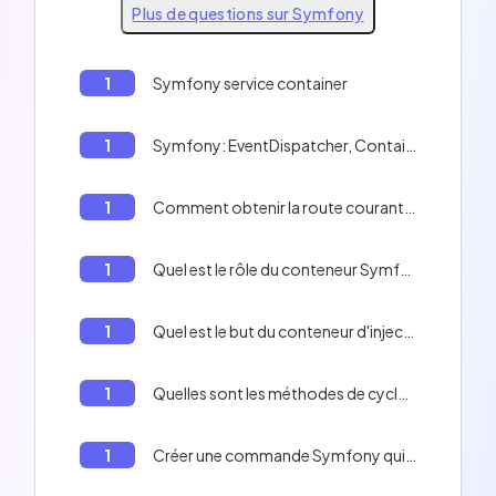
Plus de questions sur Symfony
1
Symfony service container
1
Symfony: EventDispatcher, ContainerAwareEventDispatcher, kernel.terminate event
1
Comment obtenir la route courante dans un template twig en Symfony ?
1
Quel est le rôle du conteneur Symfony?
1
Quel est le but du conteneur d'injection de dépendances Symfony?
1
Quelles sont les méthodes de cycle de vie en Symfony?
1
Créer une commande Symfony qui affichera la date et l'heure actuelle.