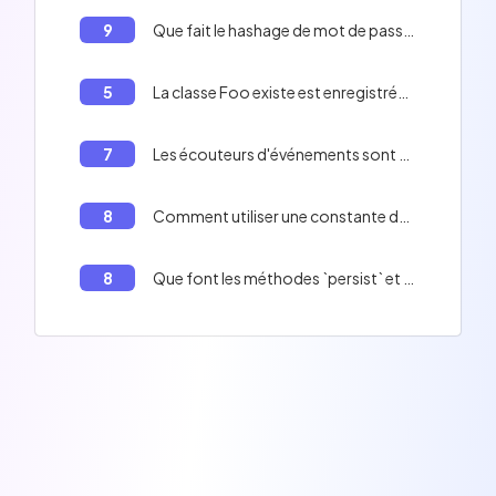
9
Que fait le hashage de mot de passe 'auto' dans Symfony?
5
La classe Foo existe est enregistrée en tant que service uniquement dans l'environnement "dev" et "test".
7
Les écouteurs d'événements sont plus faciles à réutiliser car la connaissance des événements est conservée dans la classe plutôt que dans la définition du service.
8
Comment utiliser une constante dans Twig?
8
Que font les méthodes `persist` et `flush` de l'`EntityManager` Doctrine lorsqu'elles sont appelées successivement sur une nouvelle entité ?