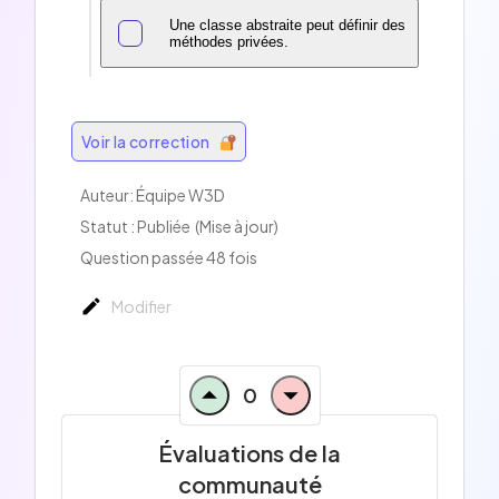
Une classe abstraite peut définir des
méthodes privées.
Voir la correction
Auteur:
Équipe W3D
Statut : Publiée
(Mise à jour)
Question passée 48 fois
Modifier
0
Évaluations de la
communauté