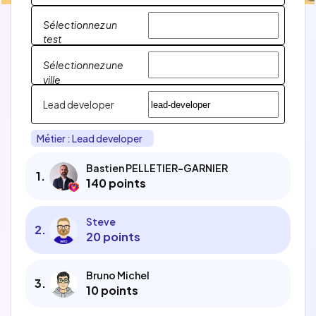
Sélectionnez un
test
Sélectionnez une
ville
Lead developer
Métier : Lead developer
Bastien PELLETIER-GARNIER
1
.
140 points
Steve
2
.
20 points
Bruno Michel
3
.
10 points