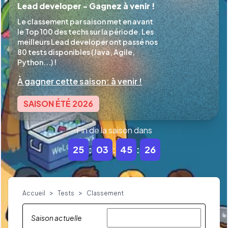
Lead developer - Gagnez à venir !
Le classement par saison met en avant 
le Top 100 des techs sur la période. Les 
meilleurs Lead developer ont passé nos 
80 tests disponibles (Java, Agile, 
Python...) !
À gagner cette saison: à venir !
SAISON ÉTÉ 2026
Fin de la saison dans
25
:
03
:
45
:
26
>
>
Accueil
Tests
Classement
Saison actuelle