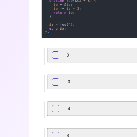
function
foo
(
&
$a
 = 
8
) 
{

$b
 = &
$a
;

$b
 -= 
$a
 + 
3
;

return
$b
;

  }

$a
 = foo(
4
);

echo
$a
?>
3
-3
-4
8