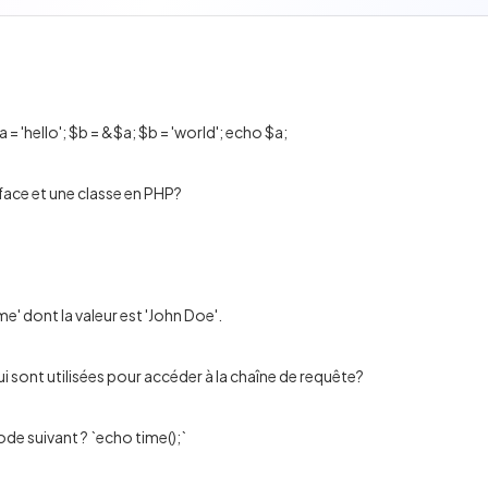
 = 'hello'; $b = &$a; $b = 'world'; echo $a;
rface et une classe en PHP?
e' dont la valeur est 'John Doe'.
i sont utilisées pour accéder à la chaîne de requête?
ode suivant ? `echo time();`