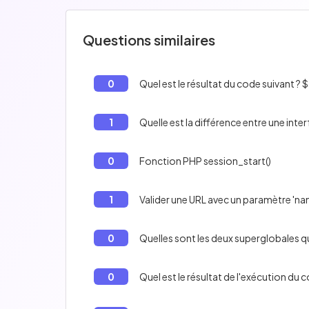
Questions similaires
0
Quel est le résultat du code suivant ? $a
1
Quelle est la différence entre une inte
0
Fonction PHP session_start()
1
Valider une URL avec un paramètre 'nam
0
Quelles sont les deux superglobales qu
0
Quel est le résultat de l'exécution du c