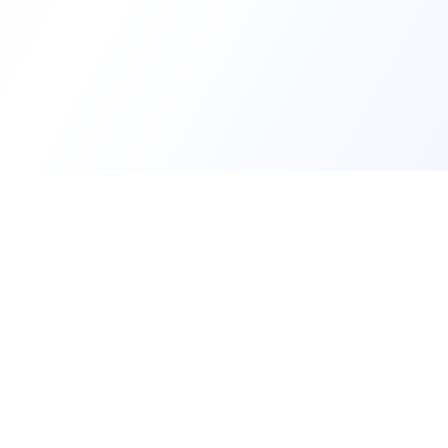
Trouv
Créer m
Offres 
Les développeurs heureux au travail.
Tests t
Rejoin
hello@welovedevs.com