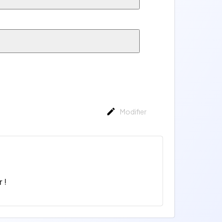
Modifier
 !