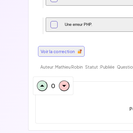
Une erreur PHP.
Voir la correction
Auteur: Mathieu Robin
Statut : Publiée
Questio
0
P