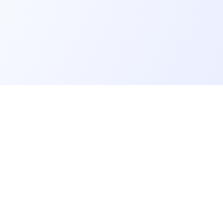
er un job tech
Recruter un tech
on profil candidat·es
Contacter des développeurs
d'emploi pour techs
Poster des offres d'emploi
echniques, QCM et quizz
Créer ma page entreprise
dre notre communauté
Tester mes développeurs