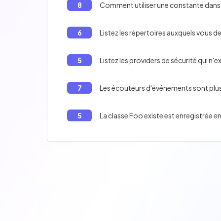
8
Comment utiliser une constante dans
6
Listez les répertoires auxquels vous de
5
Listez les providers de sécurité qui n
7
5
La classe Foo existe est enregistrée e