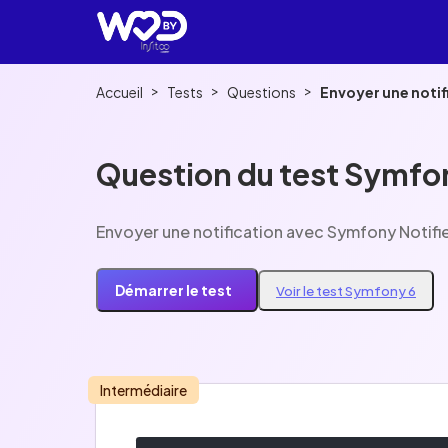
>
>
>
Accueil
Tests
Questions
Envoyer une notif
Question du test Symfo
Envoyer une notification avec Symfony Notifi
Démarrer le test
Voir le test Symfony 6
Intermédiaire