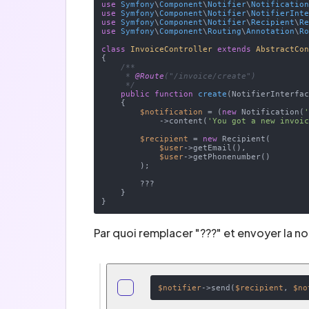
use
Symfony
\
Component
\
Notifier
\
Notificatio
use
Symfony
\
Component
\
Notifier
\
NotifierInt
use
Symfony
\
Component
\
Notifier
\
Recipient
\
R
use
Symfony
\
Component
\
Routing
\
Annotation
\
R
class
InvoiceController
extends
AbstractCo
{

/**

     * 
@Route
("/invoice/create")

     */
public
function
create
(
NotifierInterfa
{

$notification
 = (
new
 Notification(
            ->content(
'You got a new invoi
$recipient
 = 
new
 Recipient(

$user
->getEmail(),

$user
->getPhonenumber()

        );

        ???

    }

Par quoi remplacer "???" et envoyer la not
$notifier
->send(
$recipient
, 
$no