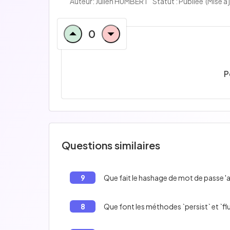
Auteur:
Julien HUMBERT
Statut : Publiée
(Mise à 
0
P
Questions similaires
9
Que fait le hashage de mot de passe 
8
Que font les méthodes `persist` et `fl