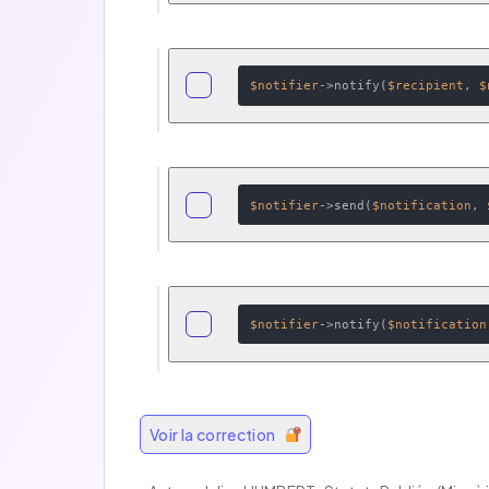
$notifier
->notify(
$recipient
, 
$
$notifier
->send(
$notification
, 
$notifier
->notify(
$notification
Voir la correction