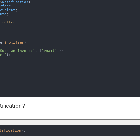
n
\
Notification
erface
ecipient
oute
;

ntroller
ce 
$notifier
)

'Such an Invoice'
, [
'email'
]))

ce.'
);

ification ?
tification