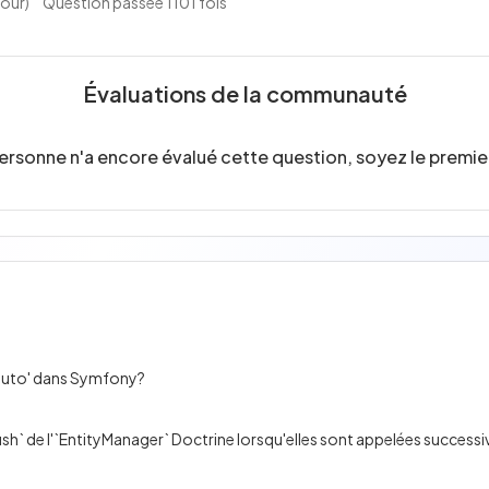
jour)
Question passée 1101 fois
Évaluations de la communauté
ersonne n'a encore évalué cette question, soyez le premier
'auto' dans Symfony?
ush` de l'`EntityManager` Doctrine lorsqu'elles sont appelées successi