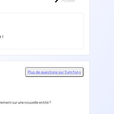
Modifier
 !
Plus de questions sur Symfony
vement sur une nouvelle entité ?