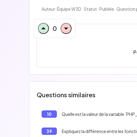
Auteur:
Équipe W3D
Statut : Publiée
Question 
0
P
Questions similaires
10
Quelle est la valeur de la variable `P
39
Expliquez la différence entre les foncti