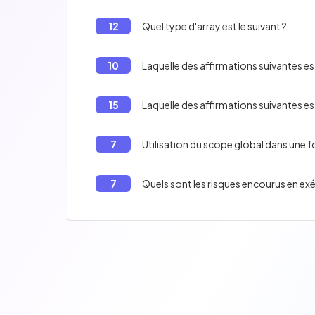
12
Quel type d'array est le suivant ?
10
Laquelle des affirmations suivantes est
15
Laquelle des affirmations suivantes est
7
Utilisation du scope global dans une 
7
Quels sont les risques encourus en exé