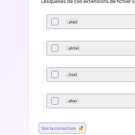
Lesquelles de ces extensions de fichier s
.php2
.phtml
.html
.phar
Voir la correction