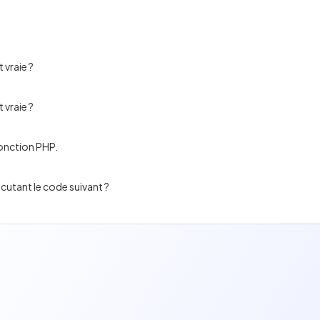
 vraie ?
 vraie ?
fonction PHP.
cutant le code suivant ?