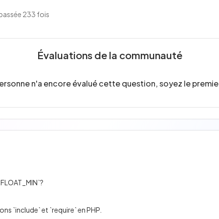
passée 233 fois
Évaluations de la communauté
ersonne n'a encore évalué cette question, soyez le premier
HP_FLOAT_MIN`?
ons `include` et `require` en PHP.