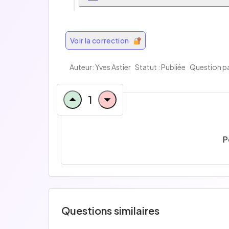
Voir la correction
Auteur: Yves Astier
Statut : Publiée
Question pa
1
P
Questions similaires