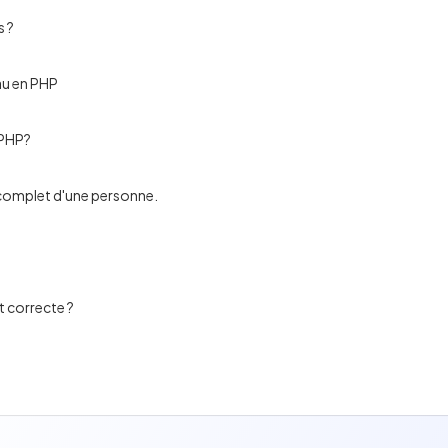
s ?
au en PHP
 PHP?
 complet d'une personne.
t correcte ?