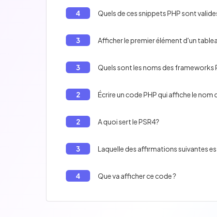
4
Quels de ces snippets PHP sont valide
3
Afficher le premier élément d'un table
3
Quels sont les noms des frameworks
2
Écrire un code PHP qui affiche le nom
2
A quoi sert le PSR4?
3
Laquelle des affirmations suivantes es
4
Que va afficher ce code ?