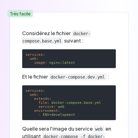
Très facile
Considérez le fichier
docker-
suivant :
compose.base.yml
services:
web:
image:
nginx:latest
Et le fichier
:
docker-compose.dev.yml
services:
web:
extends:
file:
docker-compose.base.yml
service:
web
environment:
-
ENV=development
Quelle sera l'image du service
en
web
utilisant
docker-compose -f docker-