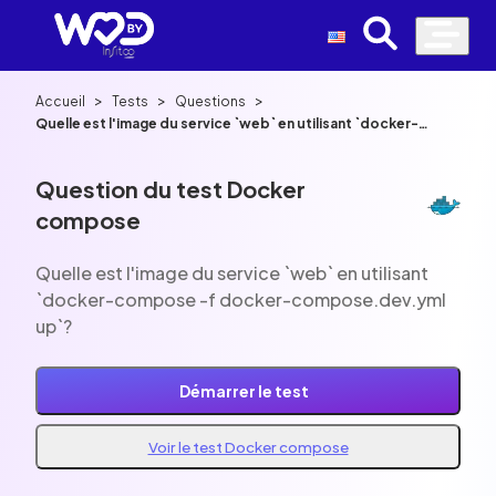
>
>
>
Accueil
Tests
Questions
Quelle est l'image du service `web` en utilisant `docker-
compose -f docker-compose.dev.yml up`?
Question du test Docker
compose
Quelle est l'image du service `web` en utilisant
`docker-compose -f docker-compose.dev.yml
up`?
Démarrer le test
Voir le test Docker compose