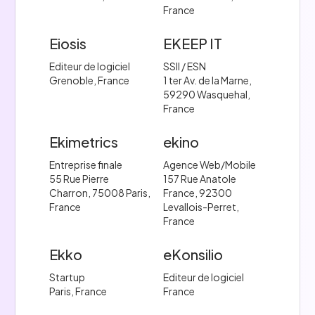
France
Eiosis
EKEEP IT
Editeur de logiciel
SSII / ESN
Grenoble, France
1 ter Av. de la Marne,
59290 Wasquehal,
France
Ekimetrics
ekino
Entreprise finale
Agence Web/Mobile
55 Rue Pierre
157 Rue Anatole
Charron, 75008 Paris,
France, 92300
France
Levallois-Perret,
France
Ekko
eKonsilio
Startup
Editeur de logiciel
Paris, France
France