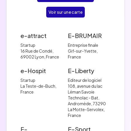
Voir sur une carte
e-attract
E-BRUMAIR
Startup
Entreprise finale
16 Rue de Condé,
Gif-sur-Yvette,
69002 Lyon, France
France
e-Hospit
E-Liberty
Startup
Editeur de logiciel
La Teste-de-Buch,
108, avenue du lac
France
Léman Savoie
Technolac - Bat.
Andromède, 73290
La Motte-Servolex,
France
E-
E-Sport