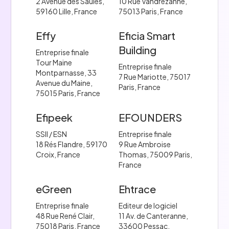
2 Avenue des Saules,
10 Rue Vandrezanne,
59160 Lille, France
75013 Paris, France
Effy
Eficia Smart
Building
Entreprise finale
Tour Maine
Entreprise finale
Montparnasse, 33
7 Rue Mariotte, 75017
Avenue du Maine,
Paris, France
75015 Paris, France
Efipeek
EFOUNDERS
SSII / ESN
Entreprise finale
18 Rés Flandre, 59170
9 Rue Ambroise
Croix, France
Thomas, 75009 Paris,
France
eGreen
Ehtrace
Entreprise finale
Editeur de logiciel
48 Rue René Clair,
11 Av. de Canteranne,
75018 Paris, France
33600 Pessac,