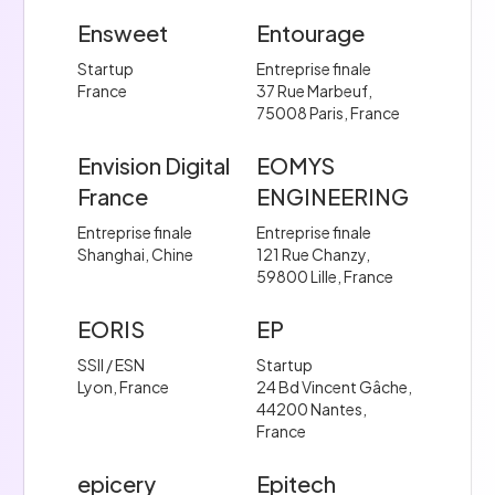
Ensweet
Entourage
Startup
Entreprise finale
France
37 Rue Marbeuf,
75008 Paris, France
Envision Digital
EOMYS
France
ENGINEERING
Entreprise finale
Entreprise finale
Shanghai, Chine
121 Rue Chanzy,
59800 Lille, France
EORIS
EP
SSII / ESN
Startup
Lyon, France
24 Bd Vincent Gâche,
44200 Nantes,
France
epicery
Epitech