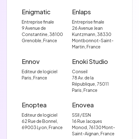
Enigmatic
Enlaps
Entreprise finale
Entreprise finale
9 Avenue de
26 Avenue Jean
Constantine, 38100
Kuntzmann, 38330
Grenoble, France
Montbonnot-Saint-
Martin, France
Ennov
Enoki Studio
Editeur de logiciel
Conseil
Paris, France
78 Av. de la
République, 75011
Paris, France
Enoptea
Enovea
Editeur de logiciel
SSII / ESN
62 Rue de Bonnel,
16 Rue Jacques
69003 Lyon, France
Monod, 76130 Mont-
Saint-Aignan, France