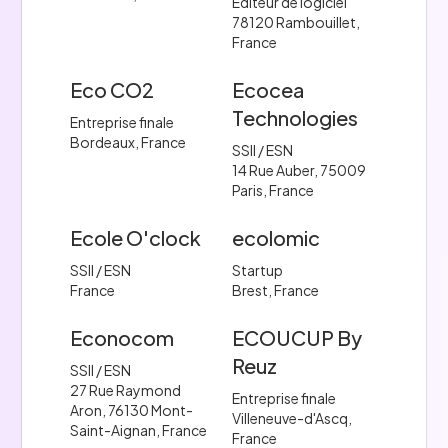
Editeur de logiciel
78120 Rambouillet,
France
Eco CO2
Ecocea
Technologies
Entreprise finale
Bordeaux, France
SSII / ESN
14 Rue Auber, 75009
Paris, France
Ecole O'clock
ecolomic
SSII / ESN
Startup
France
Brest, France
Econocom
ECOUCUP By
Reuz
SSII / ESN
27 Rue Raymond
Entreprise finale
Aron, 76130 Mont-
Villeneuve-d'Ascq,
Saint-Aignan, France
France