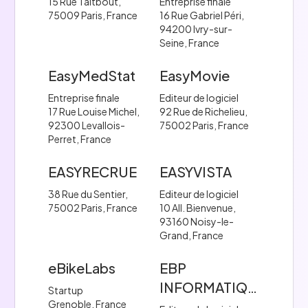
15 Rue Taitbout,
Entreprise finale
75009 Paris, France
16 Rue Gabriel Péri,
94200 Ivry-sur-
Seine, France
EasyMedStat
EasyMovie
Entreprise finale
Editeur de logiciel
17 Rue Louise Michel,
92 Rue de Richelieu,
92300 Levallois-
75002 Paris, France
Perret, France
EASYRECRUE
EASYVISTA
38 Rue du Sentier,
Editeur de logiciel
75002 Paris, France
10 All. Bienvenue,
93160 Noisy-le-
Grand, France
eBikeLabs
EBP
INFORMATIQUE
Startup
Grenoble, France