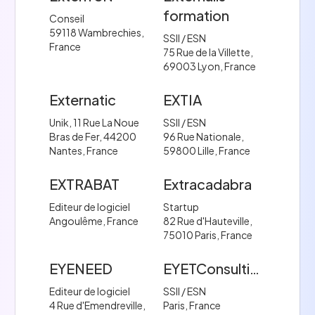
formation
Conseil
59118 Wambrechies,
SSII / ESN
France
75 Rue de la Villette,
69003 Lyon, France
Externatic
EXTIA
Unik, 11 Rue La Noue
SSII / ESN
Bras de Fer, 44200
96 Rue Nationale,
Nantes, France
59800 Lille, France
EXTRABAT
Extracadabra
Editeur de logiciel
Startup
Angoulême, France
82 Rue d'Hauteville,
75010 Paris, France
EYENEED
EYETConsulting
Editeur de logiciel
SSII / ESN
4 Rue d'Emendreville,
Paris, France