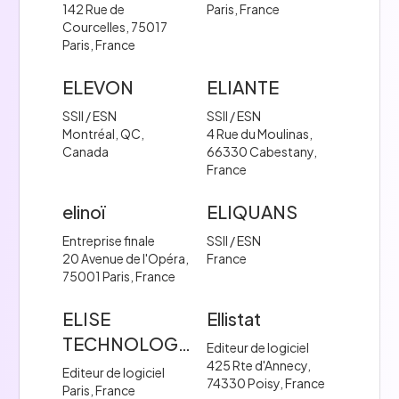
142 Rue de
Paris, France
Courcelles, 75017
Paris, France
ELEVON
ELIANTE
SSII / ESN
SSII / ESN
Montréal, QC,
4 Rue du Moulinas,
Canada
66330 Cabestany,
France
elinoï
ELIQUANS
Entreprise finale
SSII / ESN
20 Avenue de l'Opéra,
France
75001 Paris, France
ELISE
Ellistat
TECHNOLOGIES
Editeur de logiciel
425 Rte d'Annecy,
Editeur de logiciel
74330 Poisy, France
Paris, France