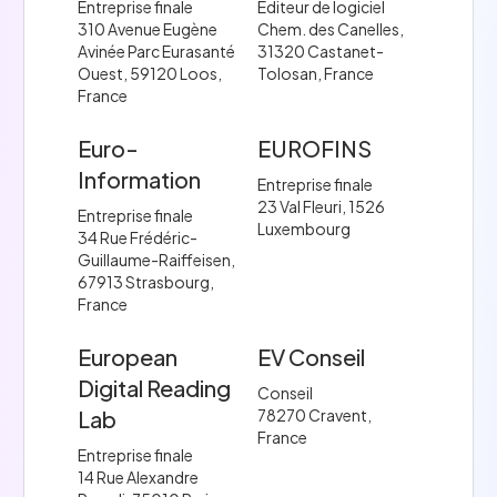
Entreprise finale
Editeur de logiciel
310 Avenue Eugène
Chem. des Canelles,
Avinée Parc Eurasanté
31320 Castanet-
Ouest, 59120 Loos,
Tolosan, France
France
Euro-
EUROFINS
Information
Entreprise finale
23 Val Fleuri, 1526
Entreprise finale
Luxembourg
34 Rue Frédéric-
Guillaume-Raiffeisen,
67913 Strasbourg,
France
European
EV Conseil
Digital Reading
Conseil
Lab
78270 Cravent,
France
Entreprise finale
14 Rue Alexandre