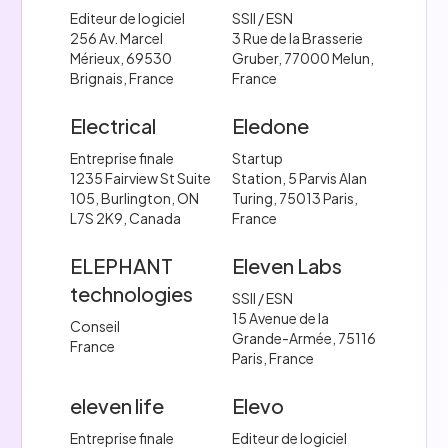
Editeur de logiciel
SSII / ESN
256 Av. Marcel
3 Rue de la Brasserie
Mérieux, 69530
Gruber, 77000 Melun,
Brignais, France
France
Electrical
Eledone
Entreprise finale
Startup
1235 Fairview St Suite
Station, 5 Parvis Alan
105, Burlington, ON
Turing, 75013 Paris,
L7S 2K9, Canada
France
ELEPHANT
Eleven Labs
technologies
SSII / ESN
15 Avenue de la
Conseil
Grande-Armée, 75116
France
Paris, France
eleven life
Elevo
Entreprise finale
Editeur de logiciel