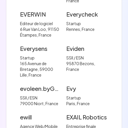
France
EVERWIN
Everycheck
Editeur de logiciel
Startup
6 Rue Van Loo, 91150
Rennes, France
Étampes, France
Everysens
Eviden
Startup
SSII / ESN
165 Avenue de
95870 Bezons,
Bretagne, 59000
France
Lille, France
evoleen.byGecko
Evy
SSII / ESN
Startup
79000 Niort, France
Paris, France
ewill
EXAIL Robotics
Agence Web/Mobile
Entreprise finale