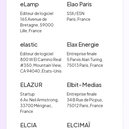
eLamp
Elao Paris
Editeur de logiciel
SSII / ESN
165 Avenue de
Paris, France
Bretagne, 59000
Lille, France
elastic
Elax Energie
Editeur de logiciel
Entreprise finale
800 W El Camino Real
5 Parvis Alan Turing,
#350, Mountain View,
75013 Paris, France
CA 94040, États-Unis
ELAZUR
Elbit-Medias
Startup
Entreprise finale
6 Av. Neil Armstrong,
34 B Rue de Picpus,
33700 Mérignac,
75012 Paris, France
France
ELCIA
ELCIMAÏ