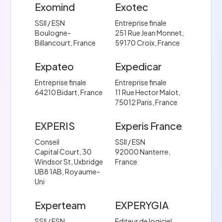
Exomind
Exotec
SSII / ESN
Entreprise finale
Boulogne-
251 Rue Jean Monnet,
Billancourt, France
59170 Croix, France
Expateo
Expedicar
Entreprise finale
Entreprise finale
64210 Bidart, France
11 Rue Hector Malot,
75012 Paris, France
EXPERIS
Experis France
Conseil
SSII / ESN
Capital Court, 30
92000 Nanterre,
Windsor St, Uxbridge
France
UB8 1AB, Royaume-
Uni
Experteam
EXPERYGIA
SSII / ESN
Editeur de logiciel