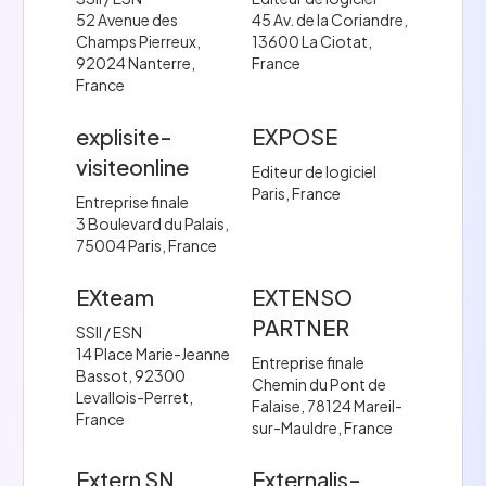
52 Avenue des
45 Av. de la Coriandre,
Champs Pierreux,
13600 La Ciotat,
92024 Nanterre,
France
France
explisite-
EXPOSE
visiteonline
Editeur de logiciel
Paris, France
Entreprise finale
3 Boulevard du Palais,
75004 Paris, France
EXteam
EXTENSO
PARTNER
SSII / ESN
14 Place Marie-Jeanne
Entreprise finale
Bassot, 92300
Chemin du Pont de
Levallois-Perret,
Falaise, 78124 Mareil-
France
sur-Mauldre, France
Extern SN
Externalis-