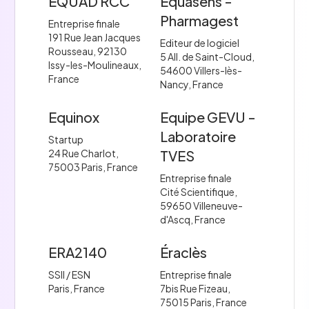
EQUAD RCC
Equasens -
Pharmagest
Entreprise finale
191 Rue Jean Jacques
Editeur de logiciel
Rousseau, 92130
5 All. de Saint-Cloud,
Issy-les-Moulineaux,
54600 Villers-lès-
France
Nancy, France
Equinox
Equipe GEVU -
Laboratoire
Startup
24 Rue Charlot,
TVES
75003 Paris, France
Entreprise finale
Cité Scientifique,
59650 Villeneuve-
d'Ascq, France
ERA2140
Éraclès
SSII / ESN
Entreprise finale
Paris, France
7bis Rue Fizeau,
75015 Paris, France