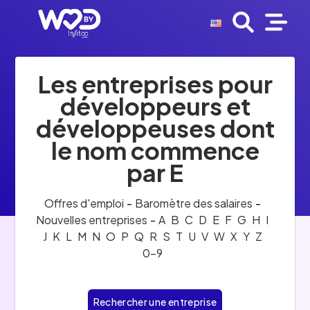
Les entreprises pour
développeurs et
développeuses dont
le nom commence
par E
Offres d'emploi
-
Baromètre des salaires
-
Nouvelles entreprises
-
A
B
C
D
E
F
G
H
I
J
K
L
M
N
O
P
Q
R
S
T
U
V
W
X
Y
Z
0-9
Rechercher une entreprise