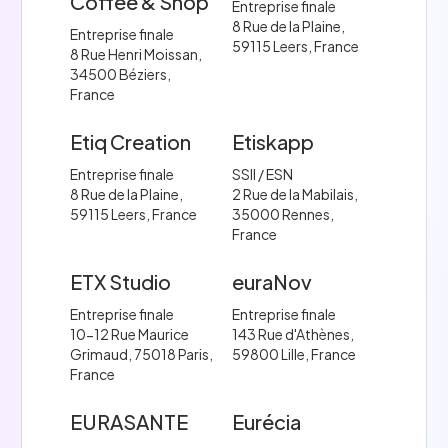
Coffee & Shop
Entreprise finale
8 Rue de la Plaine,
Entreprise finale
59115 Leers, France
8 Rue Henri Moissan,
34500 Béziers,
France
Etiq Creation
Etiskapp
Entreprise finale
SSII / ESN
8 Rue de la Plaine,
2 Rue de la Mabilais,
59115 Leers, France
35000 Rennes,
France
ETX Studio
euraNov
Entreprise finale
Entreprise finale
10-12 Rue Maurice
143 Rue d'Athènes,
Grimaud, 75018 Paris,
59800 Lille, France
France
EURASANTE
Eurécia