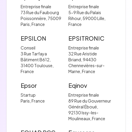
Entreprise finale
Entreprise finale
73 Rue du Faubourg
5-9 Rue du Palais
Poissonnière, 75009
Rihour, 59000 Lille,
Paris, France
France
EPSILON
EPSITRONIC
Conseil
Entreprise finale
3 Rue Tarfaya
32 Rue Aristide
Bâtiment B612,
Briand, 94430
31400 Toulouse,
Chennevières-sur-
France
Marne, France
Epsor
Eqinov
Startup
Entreprise finale
Paris, France
89 Rue du Gouverneur
Général Éboué,
92130 Issy-les-
Moulineaux, France