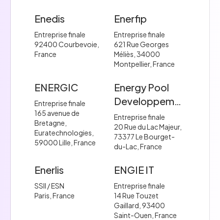
Enedis
Enerfip
Entreprise finale
Entreprise finale
92400 Courbevoie,
621 Rue Georges
France
Méliès, 34000
Montpellier, France
ENERGIC
Energy Pool
Developpement
Entreprise finale
165 avenue de
Entreprise finale
Bretagne,
20 Rue du Lac Majeur,
Euratechnologies,
73377 Le Bourget-
59000 Lille, France
du-Lac, France
Enerlis
ENGIE IT
SSII / ESN
Entreprise finale
Paris, France
14 Rue Touzet
Gaillard, 93400
Saint-Ouen, France