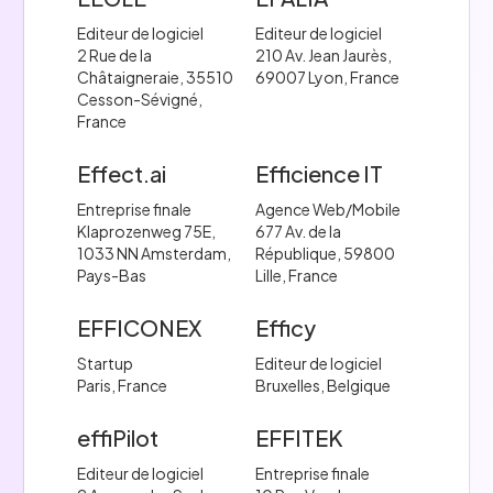
Editeur de logiciel
Editeur de logiciel
2 Rue de la
210 Av. Jean Jaurès,
Châtaigneraie, 35510
69007 Lyon, France
Cesson-Sévigné,
France
Effect.ai
Efficience IT
Entreprise finale
Agence Web/Mobile
Klaprozenweg 75E,
677 Av. de la
1033 NN Amsterdam,
République, 59800
Pays-Bas
Lille, France
EFFICONEX
Efficy
Startup
Editeur de logiciel
Paris, France
Bruxelles, Belgique
effiPilot
EFFITEK
Editeur de logiciel
Entreprise finale