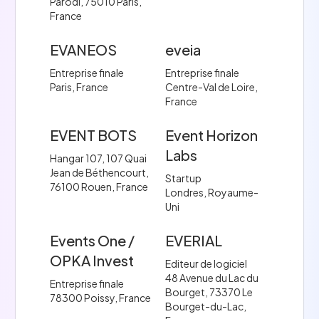
Parodi, 75010 Paris,
France
EVANEOS
eveia
Entreprise finale
Entreprise finale
Paris, France
Centre-Val de Loire,
France
EVENT BOTS
Event Horizon
Labs
Hangar 107, 107 Quai
Jean de Béthencourt,
Startup
76100 Rouen, France
Londres, Royaume-
Uni
Events One /
EVERIAL
OPKA Invest
Editeur de logiciel
48 Avenue du Lac du
Entreprise finale
Bourget, 73370 Le
78300 Poissy, France
Bourget-du-Lac,