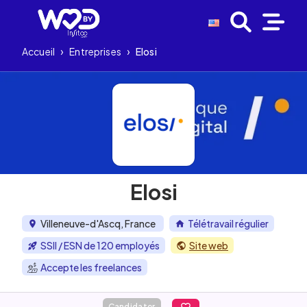
Accueil
›
Entreprises
›
Elosi
Elosi
Villeneuve-d'Ascq, France
Télétravail régulier
SSII / ESN de 120 employés
Site web
Accepte les freelances
Candidater