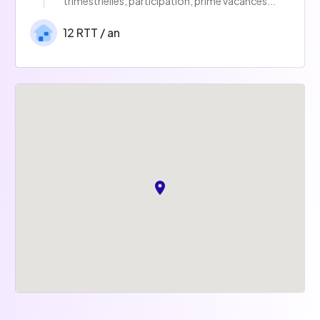
trimestrielles, participation, prime vacances...
12 RTT / an
Mutuelle et Prévoyance
Mutuelle individuelle ou familiale et contrat
Prévoyance
Abonnement de transport
Prime mobilité douce + Prise en charge de
50% l'abonnement de transport (métro,
train...)
Billetterie CSE
Nombreuses réductions pour des restaurants,
sorties, loisirs, parcs d'attraction...
Espace cuisine
Nos locaux disposent d'une cuisine équipée