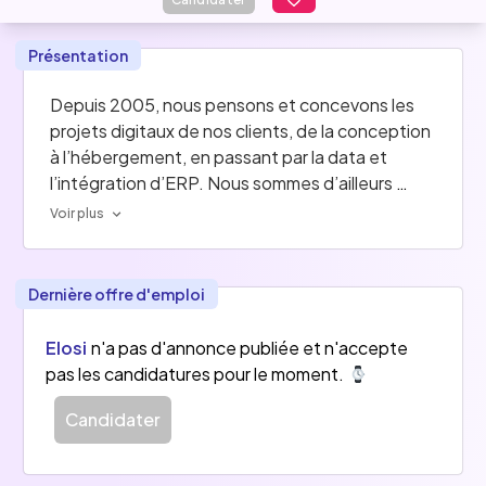
Présentation
Depuis 2005, nous pensons et concevons les 
projets digitaux de nos clients, de la conception 
à l’hébergement, en passant par la data et 
l’intégration d’ERP. Nous sommes d’ailleurs 
partenaires certifiés Odoo et Intershop. 
Voir plus
Basé à Villeneuve d’Ascq près de Lille, nous 
fédérons aujourd’hui 120 collaborateurs dans un 
Dernière offre d'emploi
environnement convivial et de proximité.  
Elosi
n'a pas d'annonce publiée et n'accepte
Nos valeurs ? Humain, Innovation, Expertise, 
pas les candidatures pour le moment.
Engagement et Adaptabilité ! 
Candidater
Rejoindre Elosi, c’est rejoindre une ESN où 