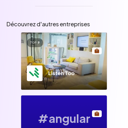
(frigo, congélateur et micro-ondes) avec
café/thé à volonté pour les collaborateurs
d'Elosi
Découvrez d'autres entreprises
TOP
9
Listen Too
#angular