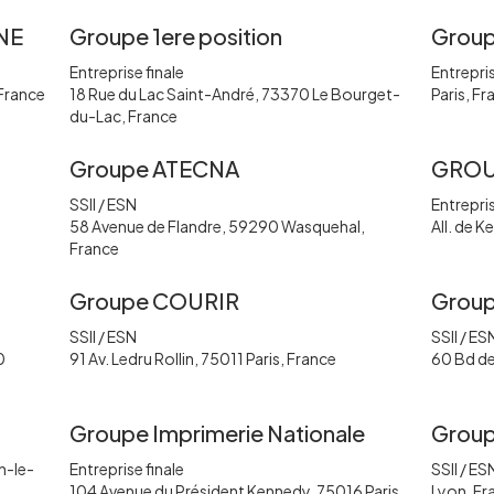
NE
Groupe 1ere position
Grou
Entreprise finale
Entrepris
France
18 Rue du Lac Saint-André, 73370 Le Bourget-
Paris, Fr
du-Lac, France
Groupe ATECNA
GROU
SSII / ESN
Entrepris
58 Avenue de Flandre, 59290 Wasquehal,
All. de 
France
Groupe COURIR
Group
SSII / ESN
SSII / ES
0
91 Av. Ledru Rollin, 75011 Paris, France
60 Bd de 
Groupe Imprimerie Nationale
Group
n-le-
Entreprise finale
SSII / ES
104 Avenue du Président Kennedy, 75016 Paris,
Lyon, Fr