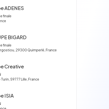
pe ADENES
e finale
ance
PE BIGARD
e finale
Kergostiou, 29300 Quimperlé, France
e Creative
N
Turin, 59777 Lille, France
e ISIA
N
ance