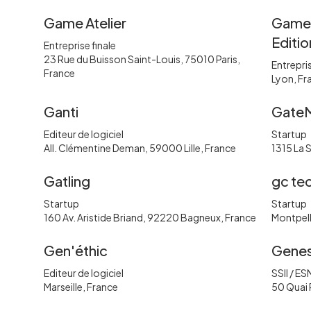
Game Atelier
Game 
Editio
Entreprise finale
23 Rue du Buisson Saint-Louis, 75010 Paris,
Entrepris
France
Lyon, Fr
Ganti
Gate
Editeur de logiciel
Startup
All. Clémentine Deman, 59000 Lille, France
1315 La 
Gatling
gc te
Startup
Startup
160 Av. Aristide Briand, 92220 Bagneux, France
Montpell
Gen'éthic
Genes
Editeur de logiciel
SSII / ES
Marseille, France
50 Quai 