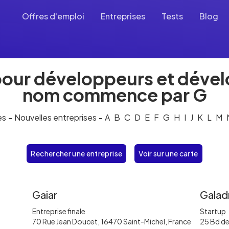
Offres d'emploi
Entreprises
Tests
Blog
pour développeurs et déve
nom commence par G
es
-
Nouvelles entreprises
-
A
B
C
D
E
F
G
H
I
J
K
L
M
Rechercher une entreprise
Voir sur une carte
Gaiar
Galad
Entreprise finale
Startup
70 Rue Jean Doucet, 16470 Saint-Michel, France
25 Bd de