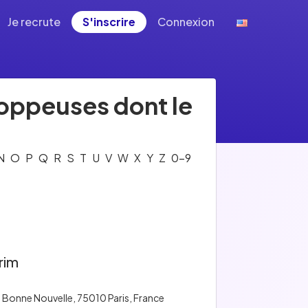
Je recrute
S'inscrire
Connexion
loppeuses dont le
N
O
P
Q
R
S
T
U
V
W
X
Y
Z
0-9
rim
 Bonne Nouvelle, 75010 Paris, France