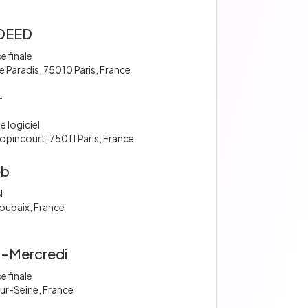
DEED
e finale
e Paradis, 75010 Paris, France
T
e logiciel
opincourt, 75011 Paris, France
eb
N
oubaix, France
-Mercredi
e finale
sur-Seine, France