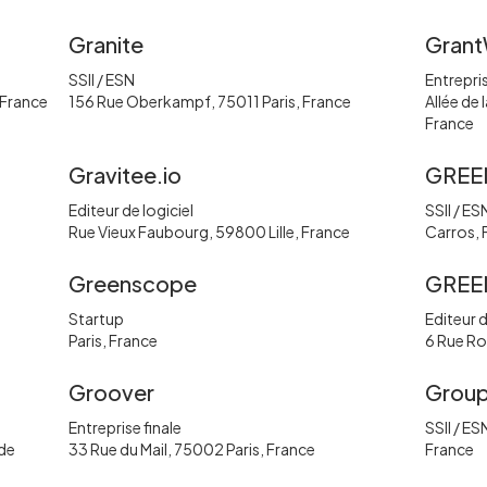
Granite
GrantW
SSII / ESN
Entrepris
, France
156 Rue Oberkampf, 75011 Paris, France
Allée de 
France
Gravitee.io
GREE
Editeur de logiciel
SSII / ES
Rue Vieux Faubourg, 59800 Lille, France
Carros, 
Greenscope
GREE
Startup
Editeur d
Paris, France
6 Rue Ro
Groover
Grou
Entreprise finale
SSII / ES
 de
33 Rue du Mail, 75002 Paris, France
France