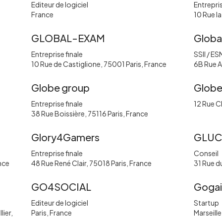
Editeur de logiciel
Entrepris
France
10 Rue l
GLOBAL-EXAM
Globa
Entreprise finale
SSII / ES
10 Rue de Castiglione, 75001 Paris, France
6B Rue A
Globe group
Glob
Entreprise finale
12 Rue C
38 Rue Boissière, 75116 Paris, France
Glory4Gamers
GLU
Entreprise finale
Conseil
nce
48 Rue René Clair, 75018 Paris, France
31 Rue d
GO4SOCIAL
Gogai
Editeur de logiciel
Startup
ier,
Paris, France
Marseille