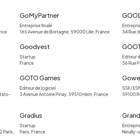
GoMyPartner
GOO
Entreprise finale
Entrepris
ance
165 Avenue de Bretagne, 59000 Lille, France
34 Rue d
Goodvest
GOO
Startup
Editeur d
France
36 Rue P
GOTO Games
Gow
Editeur de logiciel
SSII / ES
États-
3 Avenue Antoine Pinay, 59510 Hem, France
59100 R
Gradius
Grand
Startup
Entrepris
 Paris,
Paris, France
Neuilly-