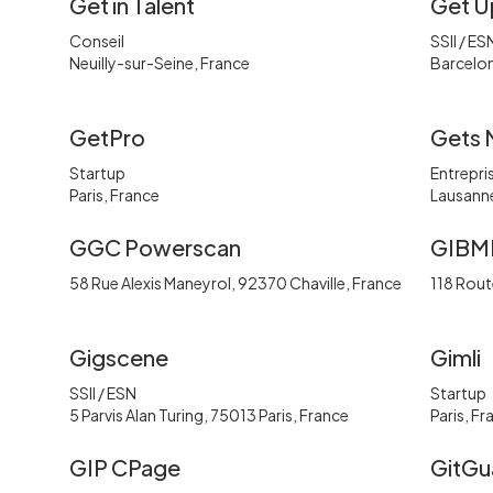
Get in Talent
Get U
Conseil
SSII / ES
,
Neuilly-sur-Seine, France
Barcelo
GetPro
Gets 
Startup
Entrepris
Paris, France
Lausanne
GGC Powerscan
GIBM
58 Rue Alexis Maneyrol, 92370 Chaville, France
118 Rout
Gigscene
Gimli
SSII / ESN
Startup
5 Parvis Alan Turing, 75013 Paris, France
Paris, Fr
GIP CPage
GitGu