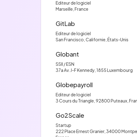
Editeur de logiciel
Marseille, France
GitLab
Editeur de logiciel
San Francisco, Californie, États-Unis
Globant
SSII / ESN
37a Av. J-F Kennedy, 1855 Luxembourg
Globepayroll
Editeur de logiciel
3 Cours du Triangle, 92800 Puteaux, Fra
Go2Scale
Startup
222 Place Ernest Granier, 34000 Montpell