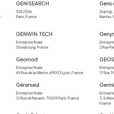
GENISEARCH
Gens 
SSII / ESN
Startup
t-
Paris, France
Nantes, 
GENWIN.TECH
Geny
Entreprise finale
Entrepris
Strasbourg, France
2 Rue Pa
Geomod
GEOS
Entreprise finale
Entrepris
89 Rue de la Villette, 69003 Lyon, France
17 Rue T
Gérerseul
Germi
Entreprise finale
Entrepris
31 Rue de Navarin, 75009 Paris, France
3, 5 Allé
France