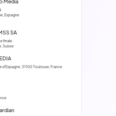
p Media
N
ne, Espagne
MSS SA
e finale
, Suisse
EDIA
e d'Espagne, 31100 Toulouse, France
ance
ardian