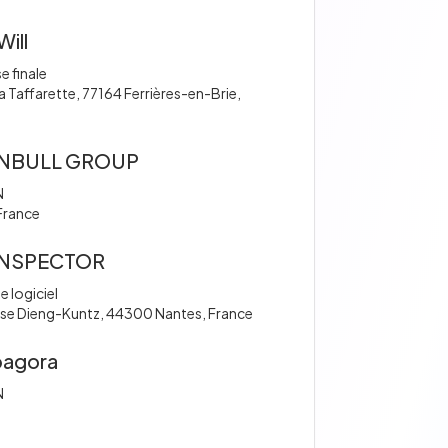
ill
e finale
la Taffarette, 77164 Ferrières-en-Brie,
NBULL GROUP
N
France
NSPECTOR
e logiciel
se Dieng-Kuntz, 44300 Nantes, France
pagora
N