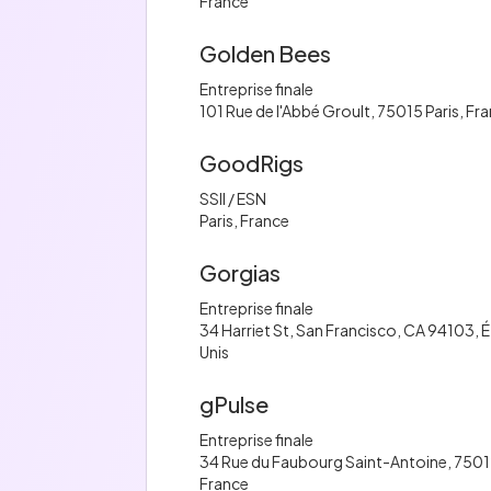
France
Golden Bees
Entreprise finale
101 Rue de l'Abbé Groult, 75015 Paris, Fr
GoodRigs
SSII / ESN
Paris, France
Gorgias
Entreprise finale
34 Harriet St, San Francisco, CA 94103, 
Unis
gPulse
Entreprise finale
34 Rue du Faubourg Saint-Antoine, 75012
France