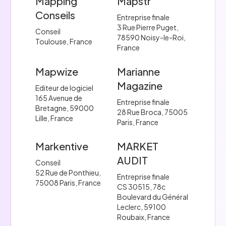
Mapping
Mapstr
Conseils
Entreprise finale
3 Rue Pierre Puget,
Conseil
78590 Noisy-le-Roi,
Toulouse, France
France
Mapwize
Marianne
Magazine
Editeur de logiciel
165 Avenue de
Entreprise finale
Bretagne, 59000
28 Rue Broca, 75005
Lille, France
Paris, France
Markentive
MARKET
AUDIT
Conseil
52 Rue de Ponthieu,
Entreprise finale
75008 Paris, France
CS 30515, 78c
Boulevard du Général
Leclerc, 59100
Roubaix, France