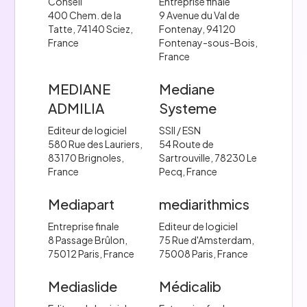
Conseil
Entreprise finale
400 Chem. de la
9 Avenue du Val de
Tatte, 74140 Sciez,
Fontenay, 94120
France
Fontenay-sous-Bois,
France
MEDIANE
Mediane
ADMILIA
Systeme
Editeur de logiciel
SSII / ESN
580 Rue des Lauriers,
54 Route de
83170 Brignoles,
Sartrouville, 78230 Le
France
Pecq, France
Mediapart
mediarithmics
Entreprise finale
Editeur de logiciel
8 Passage Brûlon,
75 Rue d'Amsterdam,
75012 Paris, France
75008 Paris, France
Mediaslide
Médicalib