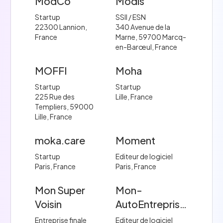
ModCo
Modis
Startup
SSII / ESN
22300 Lannion,
340 Avenue de la
France
Marne, 59700 Marcq-
en-Barœul, France
MOFFI
Moha
Startup
Startup
225 Rue des
Lille, France
Templiers, 59000
Lille, France
moka.care
Moment
Startup
Editeur de logiciel
Paris, France
Paris, France
Mon Super
Mon-
Voisin
AutoEntreprise.fr
Entreprise finale
Editeur de logiciel