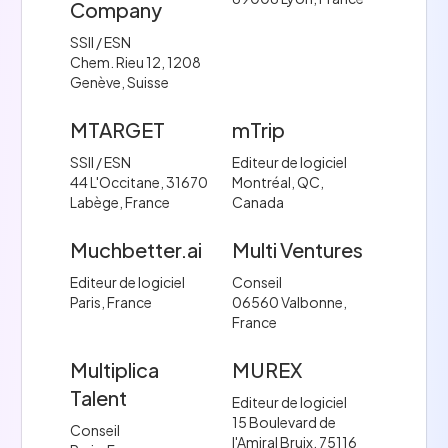
Company
SSII / ESN
Chem. Rieu 12, 1208
Genève, Suisse
MTARGET
mTrip
SSII / ESN
Editeur de logiciel
44 L'Occitane, 31670
Montréal, QC,
Labège, France
Canada
Muchbetter.ai
Multi Ventures
Editeur de logiciel
Conseil
Paris, France
06560 Valbonne,
France
Multiplica
MUREX
Talent
Editeur de logiciel
15 Boulevard de
Conseil
l'Amiral Bruix, 75116