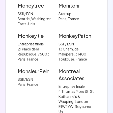
Moneytree
Monitohr
SSII / ESN
Startup
Seattle, Washington,
Paris, France
États-Unis
Monkey tie
MonkeyPatch
Entreprise finale
SSII / ESN
21 Place de la
13 Chem. de
République, 75003
Malepère, 31400
Paris, France
Toulouse, France
MonsieurPeinture
Montreal
Associates
SSII / ESN
Paris, France
Entreprise finale
4 Thomas More St, St
Katharine's &
Wapping, London
E1W 1YW, Royaume-
Uni