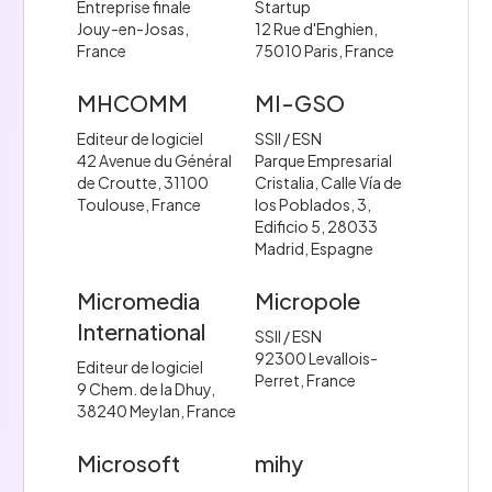
Entreprise finale
Startup
Jouy-en-Josas,
12 Rue d'Enghien,
France
75010 Paris, France
MHCOMM
MI-GSO
Editeur de logiciel
SSII / ESN
42 Avenue du Général
Parque Empresarial
de Croutte, 31100
Cristalia, Calle Vía de
Toulouse, France
los Poblados, 3,
Edificio 5, 28033
Madrid, Espagne
Micromedia
Micropole
International
SSII / ESN
92300 Levallois-
Editeur de logiciel
Perret, France
9 Chem. de la Dhuy,
38240 Meylan, France
Microsoft
mihy