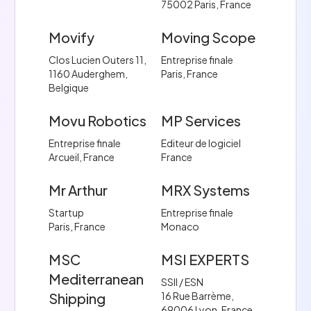
75002 Paris, France
Movify
Moving Scope
Clos Lucien Outers 11,
Entreprise finale
1160 Auderghem,
Paris, France
Belgique
Movu Robotics
MP Services
Entreprise finale
Editeur de logiciel
Arcueil, France
France
Mr Arthur
MRX Systems
Startup
Entreprise finale
Paris, France
Monaco
MSC
MSI EXPERTS
Mediterranean
SSII / ESN
Shipping
16 Rue Barrème,
69006 Lyon, France