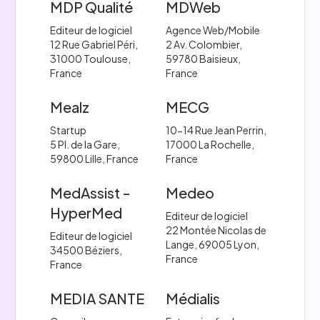
MDP Qualité
MDWeb
Editeur de logiciel
Agence Web/Mobile
12 Rue Gabriel Péri,
2 Av. Colombier,
31000 Toulouse,
59780 Baisieux,
France
France
Mealz
MECG
Startup
10-14 Rue Jean Perrin,
5 Pl. de la Gare,
17000 La Rochelle,
59800 Lille, France
France
MedAssist -
Medeo
HyperMed
Editeur de logiciel
22 Montée Nicolas de
Editeur de logiciel
Lange, 69005 Lyon,
34500 Béziers,
France
France
MEDIA SANTE
Médialis