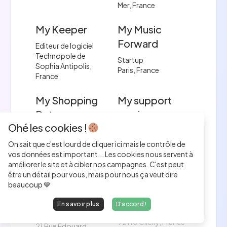
Mer, France
My Keeper
My Music
Forward
Editeur de logiciel
Technopole de
Startup
Sophia Antipolis,
Paris, France
France
My Shopping
My support
Date
services
Ohé les cookies !
Entreprise finale
SSII / ESN
Londres, Royaume-
64 Rue Raymond IV,
On sait que c'est lourd de cliquer ici mais le contrôle de
Uni
31000 Toulouse,
vos données est important... Les cookies nous servent à
France
améliorer le site et à cibler nos campagnes. C'est peut
être un détail pour vous, mais pour nous ça veut dire
My-Serious-
MyBestPro
beaucoup 💙
Game
Entreprise finale
En savoir plus
D'accord !
15 Rue du 8 Mai 1945,
Entreprise finale
92110 Clichy, France
21 Rue Édouard