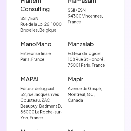
Maltem
Mamasam
Consulting
SSII / ESN
94300 Vincennes,
SSII / ESN
France
Rue de la Loi 26, 1000
Bruxelles, Belgique
ManoMano
Manzalab
Entreprise finale
Editeur de logiciel
Paris, France
108 Rue St Honoré,
75001 Paris, France
MAPAL
Maplr
Editeur de logiciel
Avenue de Gaspé,
52, rue Jacques Yves
Montréal, QC,
Cousteau, ZAC
Canada
Beaupuy, Batiment D,
85000 La Roche-sur-
Yon, France