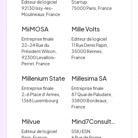
Editeur de logiciel
Startup
92130 Issy-les-
75000 Paris, France
Moulineaux, France
MiiMOSA
Mille Volts
Entreprise finale
Editeur de logiciel
22-24 Rue du
11 Rue Denis Papin,
Président Wilson,
35000 Rennes,
92300 Levallois-
France
Perret, France
Millenium State
Millesima SA
Entreprise finale
Entreprise finale
2-6 Place d' Armes,
87 Quai de Paludate,
1368 Luxembourg
33800 Bordeaux,
France
Milvue
Mind7Consulting
Editeur de logiciel
SSII / ESN
Paris, France
6 Rue de Rome,