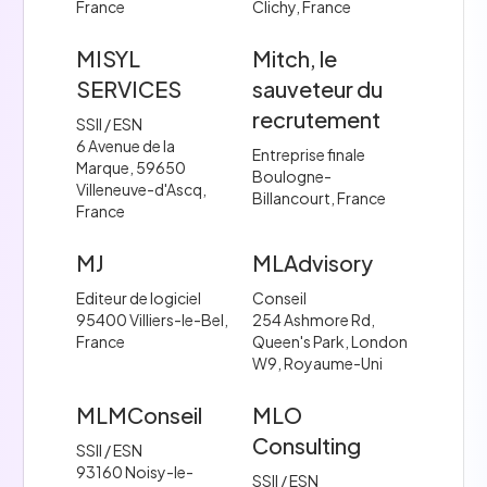
France
Clichy, France
MISYL
Mitch, le
SERVICES
sauveteur du
recrutement
SSII / ESN
6 Avenue de la
Entreprise finale
Marque, 59650
Boulogne-
Villeneuve-d'Ascq,
Billancourt, France
France
MJ
MLAdvisory
Editeur de logiciel
Conseil
95400 Villiers-le-Bel,
254 Ashmore Rd,
France
Queen's Park, London
W9, Royaume-Uni
MLMConseil
MLO
Consulting
SSII / ESN
93160 Noisy-le-
SSII / ESN