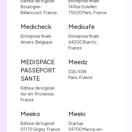
Editeur de logiciel
Entreprise finale
Boulogne-
14 Rue Soleillet,
Billancourt, France
75020 Paris, France
Medicheck
Medisafe
Entreprise finale
Entreprise finale
Anvers, Belgique
64200 Biarritz,
France
MEDISPACE
Meedz
PASSEPORT
SSII / ESN
SANTE
Paris, France
Editeur de logiciel
Aix-en-Provence,
France
Meeko
Meelo
Editeur de logiciel
Startup
01170 Ségny, France
59700 Marcq-en-