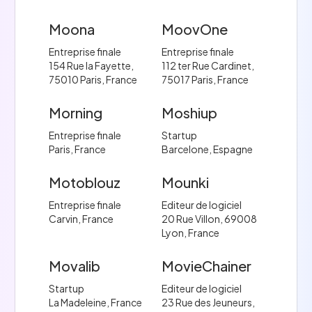
Moona
MoovOne
Entreprise finale
Entreprise finale
154 Rue la Fayette,
112 ter Rue Cardinet,
75010 Paris, France
75017 Paris, France
Morning
Moshiup
Entreprise finale
Startup
Paris, France
Barcelone, Espagne
Motoblouz
Mounki
Entreprise finale
Editeur de logiciel
Carvin, France
20 Rue Villon, 69008
Lyon, France
Movalib
MovieChainer
Startup
Editeur de logiciel
La Madeleine, France
23 Rue des Jeuneurs,