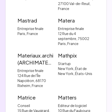
27100 Val-de-Reuil,
France
Mastrad
Matera
Entreprise finale
Entreprise finale
Paris, France
12 Rue du 4
septembre, 75002
Paris, France
Materiaux.archi
Mathpix
(ARCHIMATERIAL)
Startup
New York, État de
Entreprise finale
New York, États-Unis
124 Rue de l'Île
Napoléon, 68170
Rixheim, France
Matrice
Matters
Conseil
Editeur de logiciel
15 Rue de Vaugirard,
10 Rue du Faubourg