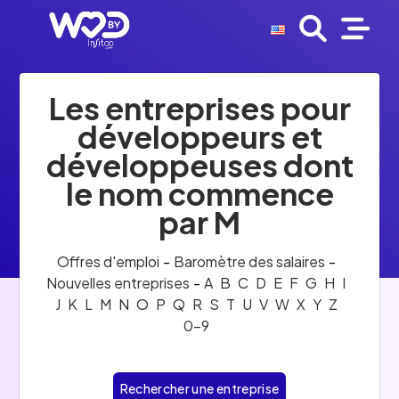
Les entreprises pour
développeurs et
développeuses dont
le nom commence
par M
Offres d'emploi
-
Baromètre des salaires
-
Nouvelles entreprises
-
A
B
C
D
E
F
G
H
I
J
K
L
M
N
O
P
Q
R
S
T
U
V
W
X
Y
Z
0-9
Rechercher une entreprise