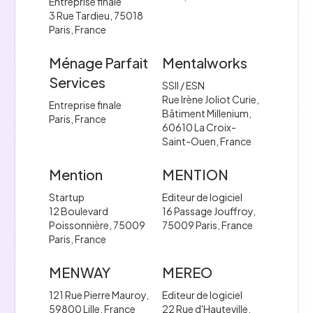
Entreprise finale
3 Rue Tardieu, 75018
Paris, France
Ménage Parfait
Mentalworks
Services
SSII / ESN
Rue Irène Joliot Curie,
Entreprise finale
Bâtiment Millenium,
Paris, France
60610 La Croix-
Saint-Ouen, France
Mention
MENTION
Startup
Editeur de logiciel
12 Boulevard
16 Passage Jouffroy,
Poissonnière, 75009
75009 Paris, France
Paris, France
MENWAY
MEREO
121 Rue Pierre Mauroy,
Editeur de logiciel
59800 Lille, France
22 Rue d'Hauteville,