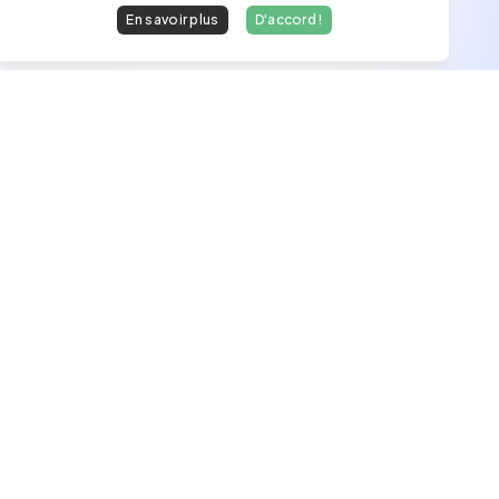
En savoir plus
D'accord !
Les développeurs heureux au travail.
hello@welovedevs.com
+33 175850252