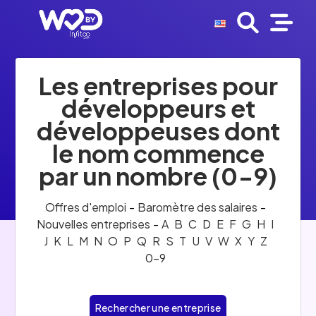
Les entreprises pour
développeurs et
développeuses dont
le nom commence
par un nombre (0-9)
Offres d'emploi
-
Baromètre des salaires
-
Nouvelles entreprises
-
A
B
C
D
E
F
G
H
I
J
K
L
M
N
O
P
Q
R
S
T
U
V
W
X
Y
Z
0-9
Rechercher une entreprise