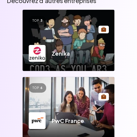
Découvrez d'autres entreprises
TOP
3
Zenika
TOP
6
PwC France