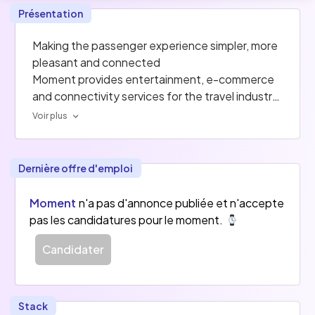
Présentation
Making the passenger experience simpler, more 
pleasant and connected
Moment provides entertainment, e-commerce 
and connectivity services for the travel industry. 
Our wide array of solutions is deployed globally 
Voir plus
across transport and hospitality companies 
leveraging technology to elevate customer and 
crew experience.
Dernière offre d'emploi
Moment
n'a pas d'annonce publiée et n'accepte
pas les candidatures pour le moment.
Candidater
Stack