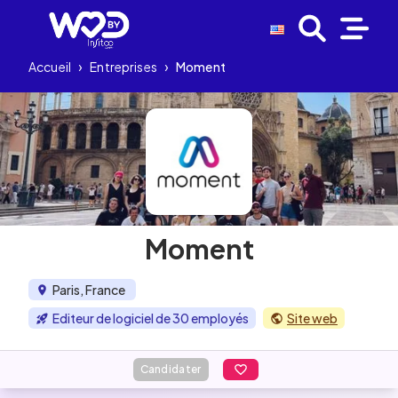
Accueil
›
Entreprises
›
Moment
Moment
Paris, France
Editeur de logiciel de 30 employés
Site web
Candidater