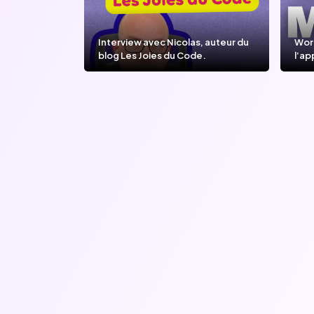
Interview avec Nicolas, auteur du
Wor
blog Les Joies du Code.
l’ap
l’IA