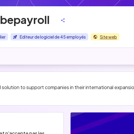
bepayroll
lier
Editeur de logiciel de 45 employés
Site web
l solution to support companies in their international expansi
et n'accepte pas les