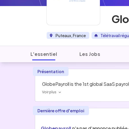
Glo
Puteaux, France
Télétravail régu
L'essentiel
Les Jobs
Présentation
GlobePayroll is the 1st global SaaS payrol
Voir plus
Dernière offre d'emploi
Globepayroll
n'a pas d'annonce publiée 