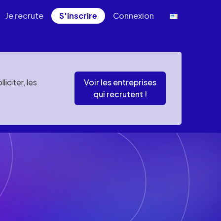
Je recrute
S'inscrire
Connexion
iciter, les
Voir les entreprises
qui recrutent !