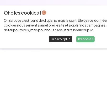
Ohé les cookies !
On sait que c'est lourd de cliquer ici mais le contrôle de vos donnée
cookies nous servent à améliorer le site et à cibler nos campagnes. 
détail pour vous, mais pour nous ça veut dire beaucoup 💙
En savoir plus
D'accord !
Les développeurs heureux au travail.