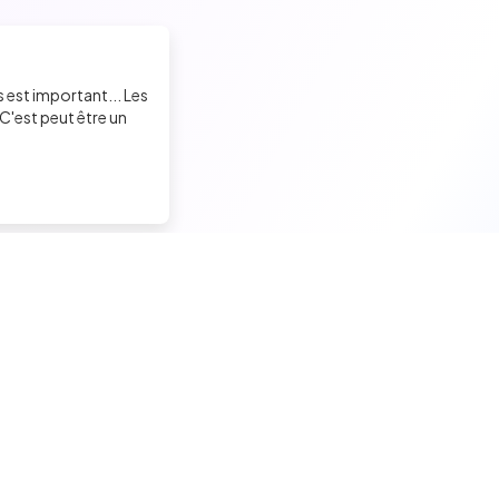
s est important... Les
C'est peut être un
Trouver un job tech
Recruter un tech
Candidats seniors
Contacter des développeu
Candidats experimentés
Poster des offres d'emploi
Candidats juniors
Créer ma page entreprise
Offres d'emploi pour techs
Tester mes développeurs