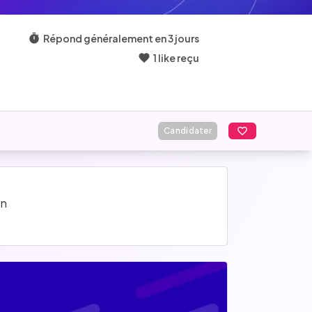
Répond généralement en 3 jours
1 like reçu
Candidater
on