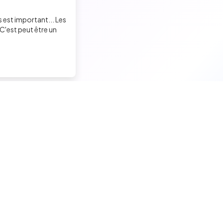
Elodie LAFABLE
s est important... Les
Recruiter
C'est peut être un
David BOSSA
Recruiter
Sandrine Garenne
Trouver un job tech
Recruter un tech
Charge de Recrutement, Marque Employeur
Candidats seniors
Contacter des développeu
Virginie Guillamon
Candidats experimentés
Poster des offres d'emploi
Chef de projet recrutement
Candidats juniors
Créer ma page entreprise
Offres d'emploi pour techs
Tester mes développeurs
Malek ENNIGROU
Tests techniques, QCM et quiz
Formations pour recruteurs
Recruiter