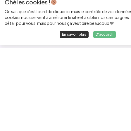
Ohé les cookies !
On sait que c'est lourd de cliquer ici mais le contrôle de vos donnée
cookies nous servent à améliorer le site et à cibler nos campagnes. 
détail pour vous, mais pour nous ça veut dire beaucoup 💙
En savoir plus
D'accord !
Les développeurs heureux au travail.
hello@welovedevs.com
+33 175850252