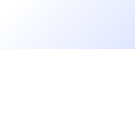
Florian Bernard
Chargé de recrutement
Augustine MATHON
Chargée de Recrutement & Projets RH
Francis ASTIER
Allons plus loin
Chargé de Recrutement
rs
Blog
Florence DUFOUR
Baromètre des salaires tech
CDR
Open Source
Gestion des données
Aurore BRUNEEL
 IT
Helpdesk
Talent Acquisition Specialist