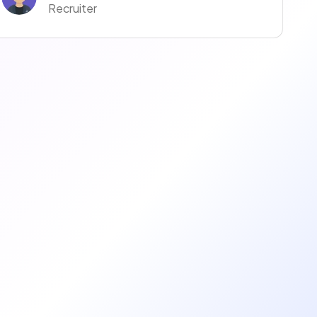
Recruiter
Anaïs Anaïs
Recruiter
manuella ravise
Recruteur·euse
Coralie Moreno
Recruiter
Justine Justine
Recruiter