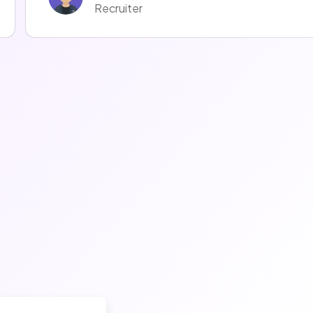
Recruiter
Mélodie LOMBARDOT
Recruiter
Fanny Czmal
Recruiter
Thomas Meynier
Talent Acquisition Manager
Emmanuel Emmanuel
Recruiter