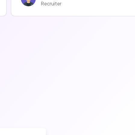
Recruiter
Mélodie LOMBARDOT
Recruiter
Fanny Czmal
Recruiter
Thomas Meynier
Talent Acquisition Manager
Justine Justine
Recruiter