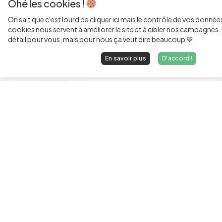
Ohé les cookies !
On sait que c'est lourd de cliquer ici mais le contrôle de vos donnée
cookies nous servent à améliorer le site et à cibler nos campagnes. 
détail pour vous, mais pour nous ça veut dire beaucoup 💙
En savoir plus
D'accord !
Les développeurs heureux au travail.
hello@welovedevs.com
+33 175850252