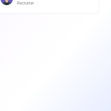
Recruiter
Anaïs Anaïs
Recruiter
manuella ravise
Recruteur·euse
Coralie Moreno
Recruiter
Elodie LAFABLE
Recruiter