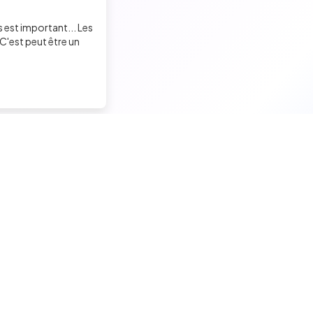
Florian Bernard
s est important... Les
Chargé de recrutement
C'est peut être un
Augustine MATHON
Chargée de Recrutement & Projets RH
Francis ASTIER
Trouver un job tech
Recruter un tech
Chargé de Recrutement
Candidats seniors
Contacter des développeu
Virginie Guillamon
Candidats experimentés
Poster des offres d'emploi
Chef de projet recrutement
Candidats juniors
Créer ma page entreprise
Offres d'emploi pour techs
Tester mes développeurs
Malek ENNIGROU
Tests techniques, QCM et quiz
Formations pour recruteurs
Recruiter