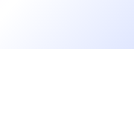
David BOSSA
Recruiter
Sandrine Garenne
Charge de Recrutement, Marque Employeur
Yasmine Yasmine
Allons plus loin
Recruiter
rs
Blog
Florence DUFOUR
Baromètre des salaires tech
CDR
Open Source
Gestion des données
Aurore BRUNEEL
 IT
Helpdesk
Talent Acquisition Specialist