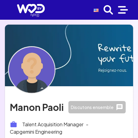
Manon Paoli
Discutons ensemble
Talent Acquisition Manager
-
Capgemini Engineering