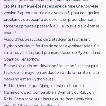
projets. Il a même été nécessaire de faire une nouvelle
version 2 après la sortie de la version 3, pour corriger les
problèmes de sécurité de celle-ci en production sans
forcer les projets à passer à la 3. Je vous le dis, c'était le
chaos !
Aujourd'hui, beaucoup de DataScientists utilisent
Python pour leurs feuilles de notes expérimentales. On
va retrouver le support première classe de Python dans
Spark ou Tensorflow.
Et une fois qu'ils ont développé leur modèle, c'est plus
facile de l'envoyer en production et de le maintenir si le
backend est en Python aussi.
Et il faut avouer que Django c'est un chouette
framework web, comparable à Symfony ou Ruby on
Rails. Certains vont utiliser un autre framework plus
orienté API qui s'appelle Pyramid.