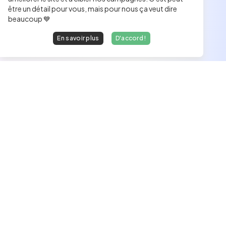
être un détail pour vous, mais pour nous ça veut dire
beaucoup 💙
En savoir plus
D'accord !
Les développeurs heureux au travail.
hello@welovedevs.com
+33 175850252