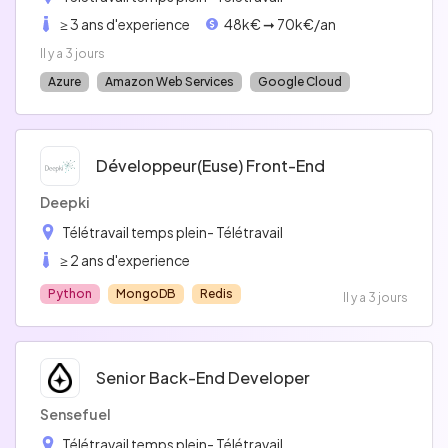
≥ 3 ans d'experience
48k€ ➞ 70k€/an
Il y a 3 jours
Azure
Amazon Web Services
Google Cloud
Développeur(euse) Front-End
Deepki
Télétravail temps plein
- Télétravail
≥ 2 ans d'experience
Python
MongoDB
Redis
Il y a 3 jours
Senior Back-End Developer
Sensefuel
Télétravail temps plein
- Télétravail