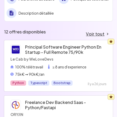
Description détaillée
12 offres disponibles
Voir tout
Principal Software Engineer Python En
Startup - Full Remote 75/90k
Le Cab by WeLoveDevs
100% télétravail
≥ 8 ans d'experience
75k€ ➞ 90k€/an
Python
Typescript
Bootstrap
Il y a 26 jours
Freelance Dev Backend Saas -
Python/fastapi
ORYJIN