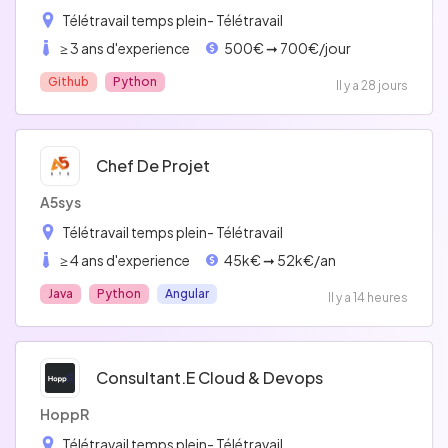
Télétravail temps plein
- Télétravail
≥ 3 ans d'experience
500€ ➞ 700€/jour
Github
Python
Il y a 28 jours
Chef De Projet
A5sys
Télétravail temps plein
- Télétravail
≥ 4 ans d'experience
45k€ ➞ 52k€/an
Java
Python
Angular
Il y a 14 heures
Consultant.e Cloud & Devops
HoppR
Télétravail temps plein
- Télétravail