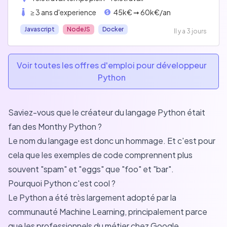
≥ 3 ans d'experience
45k€ ➞ 60k€/an
Javascript
NodeJS
Docker
Il y a 3 jours
Voir toutes les offres d'emploi pour développeur
Python
Saviez-vous que le créateur du langage Python était
fan des Monthy Python ?
Le nom du langage est donc un hommage. Et c'est pour
cela que les exemples de code comprennent plus
souvent "spam" et "eggs" que "foo" et "bar".
Pourquoi Python c'est cool ?
Le Python a été très largement adopté par la
communauté Machine Learning, principalement parce
que les professionnels du métier chez Google