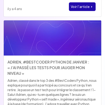
Voir l'article
il y a 4 ans
ADRIEN, #BESTCODER PYTHON DE JANVIER :
« J’AI PASSÉ LES TESTS POUR JAUGER MON
NIVEAU »
Adrien, classé dans le top 3 des #BestCoders Python, nous
explique pourquoi il a participé au concours et ce qu’il en
retire. Je passe un test tech pour intégrer le classement ! 1-
Salut Adrien, qui es-tu en quelques lignes ? Je suis un
développeur Python « self made », ingénieur aéronautique
à la base (de formation). J’adore travailler avec Python.