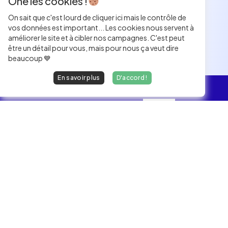
Ohé les cookies !
On sait que c'est lourd de cliquer ici mais le contrôle de
vos données est important... Les cookies nous servent à
améliorer le site et à cibler nos campagnes. C'est peut
être un détail pour vous, mais pour nous ça veut dire
beaucoup 💙
En savoir plus
D'accord !
L'essentiel
Les Jobs
Les développeurs heureux au travail.
hello@welovedevs.com