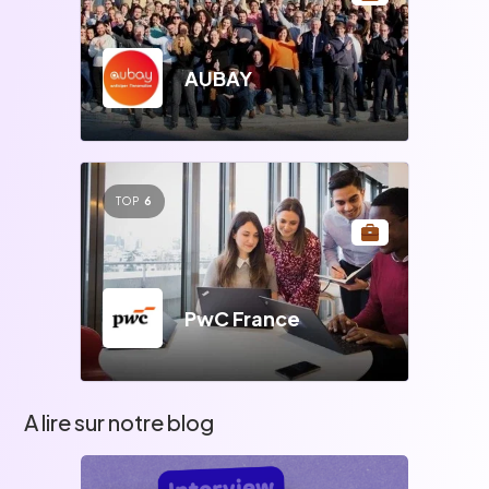
AUBAY
TOP
6
PwC France
A lire sur notre blog