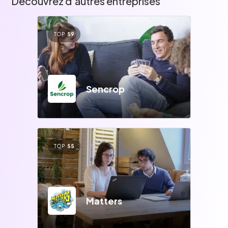
Découvrez d'autres entreprises
TOP
59
Sencrop
TOP
55
Matters