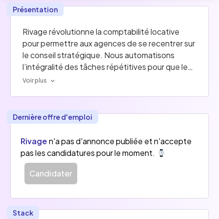
Présentation
Rivage révolutionne la comptabilité locative 
pour permettre aux agences de se recentrer sur 
le conseil stratégique. Nous automatisons 
l’intégralité des tâches répétitives pour que les 
comptables jouent pleinement leur rôle 
Voir plus
d’analyste financier.
Aujourd’hui, la majorité des agences se heurtent 
Dernière offre d'emploi
à des outils manuels et fermés : jusqu’à 80 % du 
temps comptable est gaspillé sur des 
Rivage
n'a pas d'annonce publiée et n'accepte
opérations à faible valeur ajoutée. Retards de 
pas les candidatures pour le moment.
paiement, erreurs de rapprochement et 
migrations complexes freinent la rentabilité et 
Candidater
limitent la croissance.
Notre plateforme SaaS IA-native combine un 
Stack