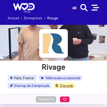
Accueil
›
Entreprises
›
Rivage
Rivage
Paris, France
Télétravail occasionnel
Startup de 3 employés
Site web
Candidater