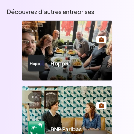
Découvrez d'autres entreprises
TOP
5
HoppR
TOP
2
BNP Paribas