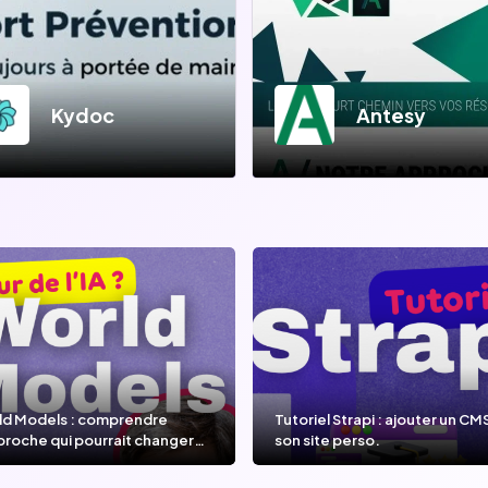
Kydoc
Antesy
ld Models : comprendre
Tutoriel Strapi : ajouter un CM
proche qui pourrait changer
son site perso.