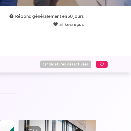
Répond généralement en 30 jours
5 likes reçus
candidatures désactivées
TOP
6