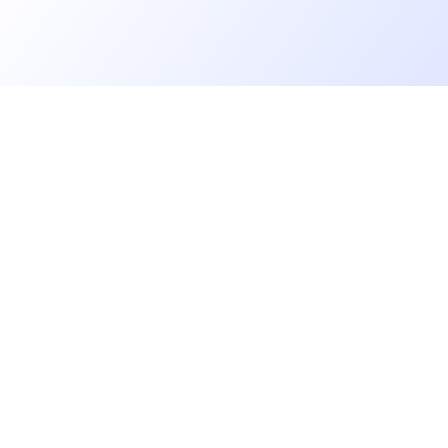
Allons plus loin
rs
Blog
Baromètre des salaires tech
Open Source
Gestion des données
 IT
Helpdesk
GV
Gestion des cookies