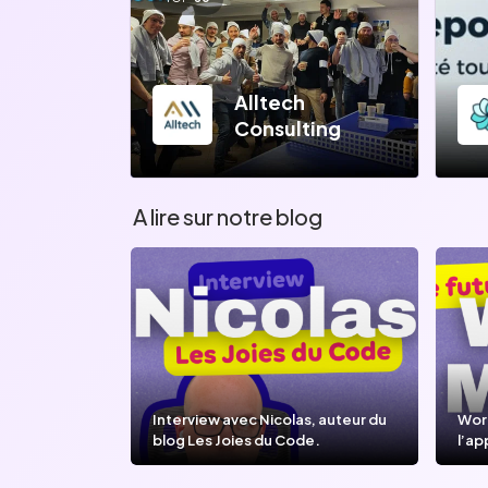
Alltech
Consulting
A lire sur notre blog
Interview avec Nicolas, auteur du
Wor
blog Les Joies du Code.
l’ap
l’IA