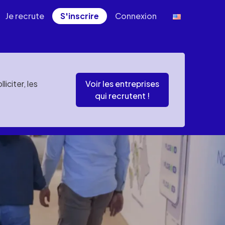
Je recrute
S'inscrire
Connexion
iciter, les
Voir les entreprises
qui recrutent !