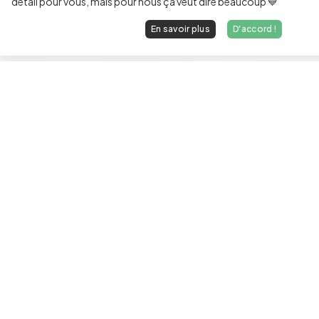
détail pour vous, mais pour nous ça veut dire beaucoup 💙
En savoir plus
D'accord !
Les développeurs heureux au travail.
hello@welovedevs.com
+33 175850252