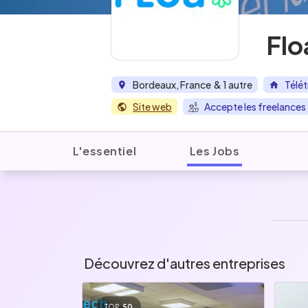
Flo
Bordeaux, France
& 1 autre
Télét
Site web
Accepte les freelances
L'essentiel
Les Jobs
Découvrez d'autres entreprises
TOP
50