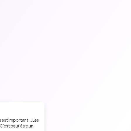
s est important... Les
C'est peut être un