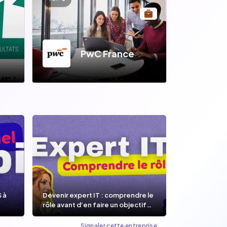
PwC France
S à
Devenir expert IT : comprendre le
rôle avant d’en faire un objectif
de carrière.
Signaler cette entreprise