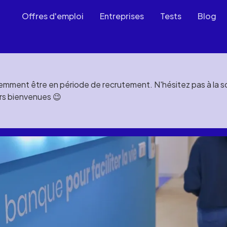
Offres d'emploi
Entreprises
Tests
Blog
mment être en période de recrutement. N'hésitez pas à la soll
rs bienvenues 😉