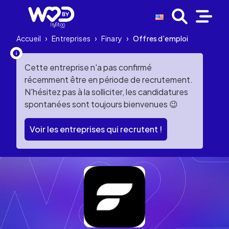
Accueil
›
Entreprises
›
Finary
›
Offres d'emploi
Cette entreprise n'a pas confirmé
récemment être en période de recrutement.
N'hésitez pas à la solliciter, les candidatures
spontanées sont toujours bienvenues 😉
Voir les entreprises qui recrutent !