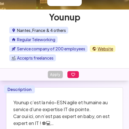
Younup
Nantes, France
& 4 others
Regular Teleworking
Service company of 200 employees
Website
Accepts freelances
Apply
Description
Younup c’est la néo-ESN agile et humaine au 
service d’une expertise IT de pointe. 
Car oui ici, on n’est pas expert en baby, on est 
expert en IT ! ⚽️💻