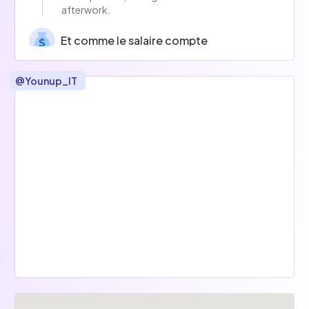
afterwork.
Et comme le salaire compte
On t'assure un gap salarial !
@
Younup_IT
Participation à des événements tech
Formations et certifications
Excellence technique
Transparence
Esprit d'équipe
Coaching meet-up