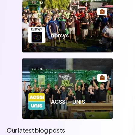
TOP
12
norsys
TOP
8
ACSSI - UNIS
Our latest blog posts