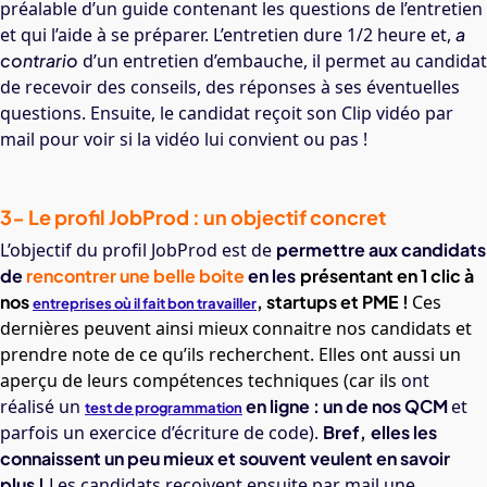
préalable d’un guide contenant les questions de l’entretien
et qui l’aide à se préparer. L’entretien dure 1/2 heure et,
a
contrario
d’un entretien d’embauche, il permet au candidat
de recevoir des conseils, des réponses à ses éventuelles
questions. Ensuite, le candidat reçoit son Clip vidéo par
mail pour voir si la vidéo lui convient ou pas !
3- Le profil JobProd : un objectif concret
L’objectif du profil JobProd est de
permettre aux candidats
de
rencontrer une belle boite
en les
présentant en 1 clic à
nos
, startups et PME
!
Ces
entreprises où il fait bon travailler
dernières peuvent ainsi mieux connaitre nos candidats et
prendre note de ce qu’ils recherchent. Elles ont aussi un
aperçu de leurs compétences techniques (car ils
ont
réalisé un
en ligne : un de nos QCM
et
test de programmation
parfois un exercice d’écriture de code).
Bref,
elles les
connaissent un peu mieux et souvent veulent en savoir
plus !
Les candidats reçoivent ensuite par mail une