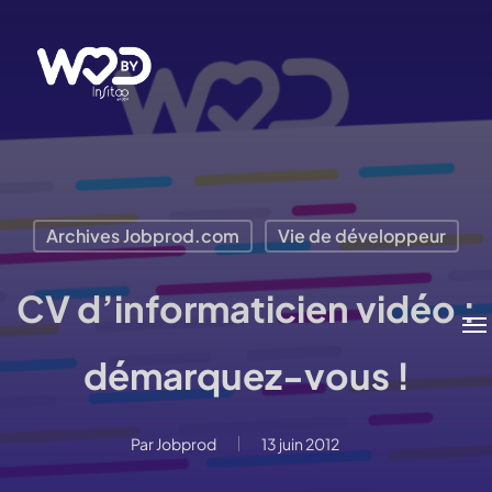
Passer
au
contenu
principal
Archives Jobprod.com
Vie de développeur
CV d’informaticien vidéo :
Me
démarquez-vous !
Par
Jobprod
13 juin 2012