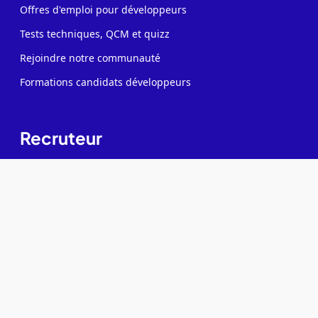
Offres d'emploi pour développeurs
Tests techniques, QCM et quizz
Rejoindre notre communauté
Formations candidats développeurs
Recruteur
Contacter des développeurs
Poster des offres d'emploi
Créer ma page entreprise
Tester mes développeurs
Formations pour recruteurs IT