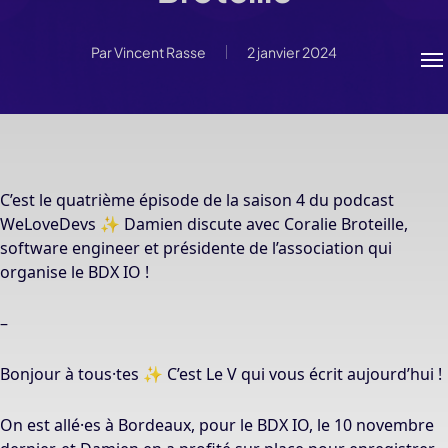
Me
Par
Vincent Rasse
2 janvier 2024
C’est le quatrième épisode de la saison 4 du podcast
WeLoveDevs ✨ Damien discute avec Coralie Broteille,
software engineer et présidente de l’association qui
organise le BDX IO !
–
Bonjour à tous·tes ✨ C’est Le V qui vous écrit aujourd’hui !
On est allé·es à Bordeaux, pour le BDX IO, le 10 novembre