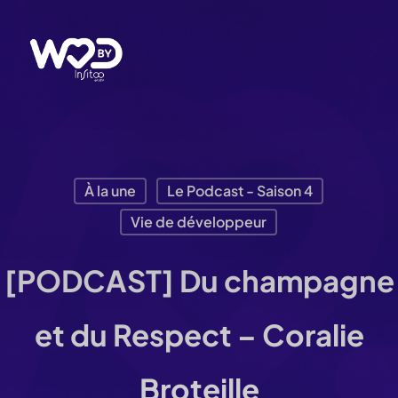
Passer
au
contenu
principal
À la une
Le Podcast - Saison 4
Vie de développeur
[PODCAST] Du champagne
et du Respect – Coralie
Broteille