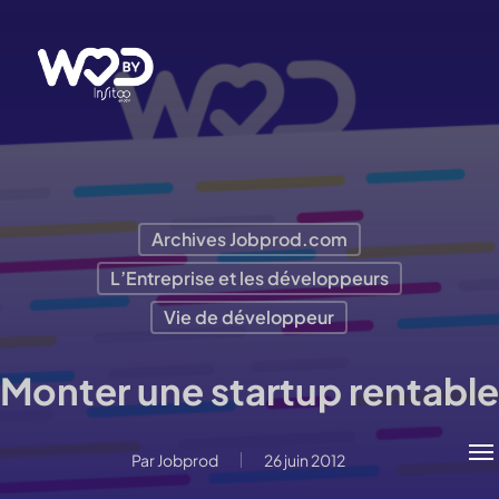
Passer
au
contenu
principal
Archives Jobprod.com
L’Entreprise et les développeurs
Vie de développeur
Monter une startup rentable
Me
Par
Jobprod
26 juin 2012