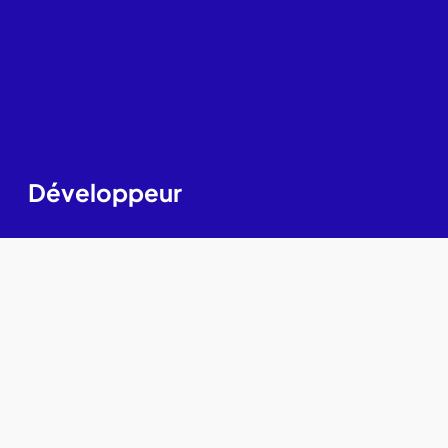
Développeur
Créer mon profil développeur
Offres d'emploi pour développeurs
Tests techniques, QCM et quizz
Rejoindre notre communauté
Formations candidats développeurs