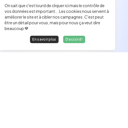
On sait que c'est lourd de cliquer ici mais le contrôle de
vos données est important... Les cookies nous servent à
améliorer le site et à cibler nos campagnes. C'est peut
être un détail pour vous, mais pour nous ça veut dire
beaucoup 💙
En savoir plus
D'accord !
Les développeurs heureux au travail.
hello@welovedevs.com
+33 175850252