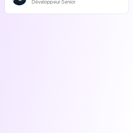
Développeur Senior
l’Echiquier, OFI Asset Management, Lazard Frères
Gestion...)
- Une offre d’épargne responsable composée de + de 15
fonds labellisés ISR (investissement socialement
responsable) et de profils d’investissement 100% ISR 🌱
- Une équipe d’experts disponibles pour conseiller nos
épargnants sur leurs placements 👩‍🏫 🧑🏾‍🏫
Après une levée de fonds de 20 millions d'€ en juin 2021,
nous sommes en plein scaling 🚀
Nous recherchons des personnes talentueuses et
engagées pour aider à faire d'Epsor la référence de
l'épargne pour les salariés 🤩