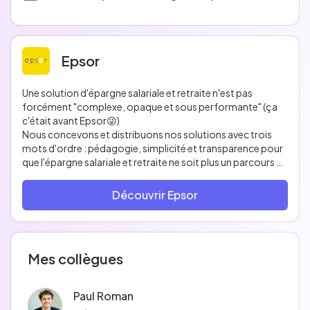
Epsor
Une solution d'épargne salariale et retraite n'est pas
forcément "complexe, opaque et sous performante" (ça
c'était avant Epsor😜)
Nous concevons et distribuons nos solutions avec trois
mots d'ordre : pédagogie, simplicité et transparence pour
que l'épargne salariale et retraite ne soit plus un parcours du
combattant et que chaque épargnant en comprenne le
fonctionnement et les bénéfices ✌️
Découvrir Epsor
Epsor 🐣 c’est :
- Une plateforme simple et intuitive pour gérer ses
opérations.
Mes collègues
- Un profil d’investissement gratuit et personnalisé en
fonction de sa sensibilité au risque et de ses projets.
- Une gamme de + de 50 fonds sélectionnés auprès de + de
Paul Roman
15 sociétés de gestion partenaires (Financière de