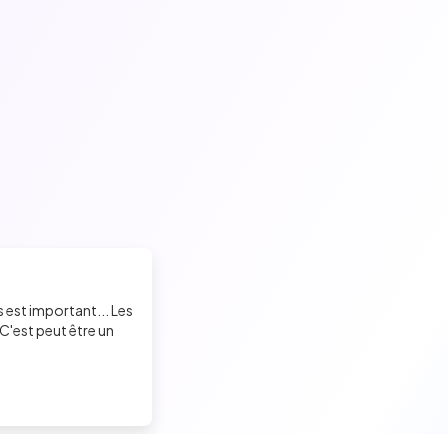
s est important... Les
C'est peut être un