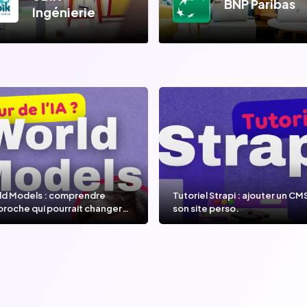
BNP Paribas
Ingénierie
ld Models : comprendre
Tutoriel Strapi : ajouter un CM
proche qui pourrait changer
son site perso.