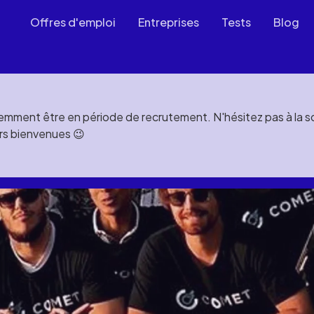
Offres d'emploi
Entreprises
Tests
Blog
mment être en période de recrutement. N'hésitez pas à la soll
rs bienvenues 😉