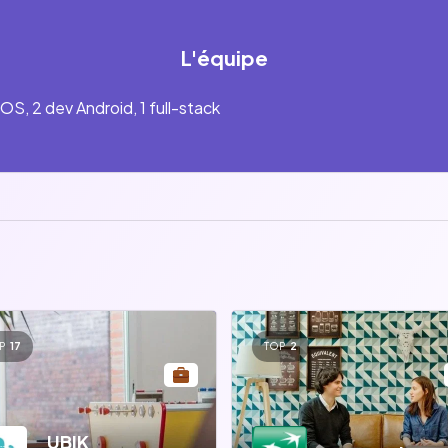
L'équipe
OS, 2 dev Android, 1 full-stack
P
17
TOP
2
UBIK