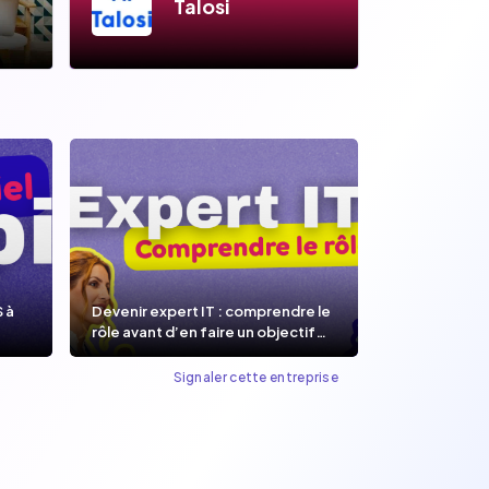
Talosi
S à
Devenir expert IT : comprendre le
rôle avant d’en faire un objectif
de carrière.
Signaler cette entreprise