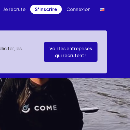
Je recrute
S'inscrire
Connexion
iciter, les
Voir les entreprises
qui recrutent !