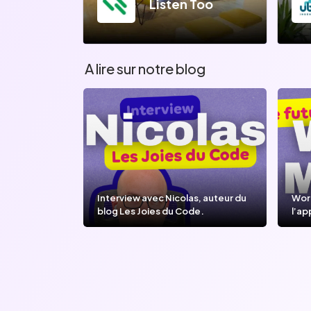
Listen Too
A lire sur notre blog
Interview avec Nicolas, auteur du
Wor
blog Les Joies du Code.
l’ap
l’IA