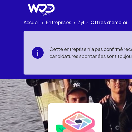
Accueil
Entreprises
Zyl
Offres d'emploi
›
›
›
Cette entreprise n'a pas confirmé réce
candidatures spontanées sont toujou