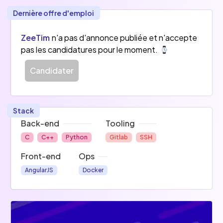
Dernière offre d'emploi
ZeeTim
n'a pas d'annonce publiée et n'accepte
pas les candidatures pour le moment.
Candidater
Stack
Back-end
Tooling
C
C++
Python
Gitlab
SSH
Front-end
Ops
AngularJS
Docker