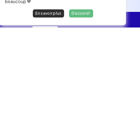
beaucoup 💙
En savoir plus
D'accord !
L'essentiel
Les Jobs
Les développeurs heureux au travail.
hello@welovedevs.com
+33 175850252