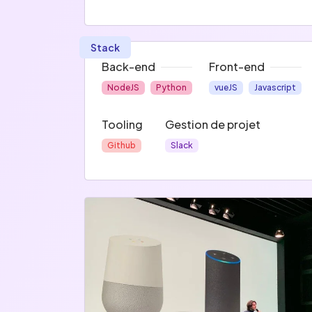
Stack
Back-end
Front-end
NodeJS
Python
vueJS
Javascript
Tooling
Gestion de projet
Github
Slack