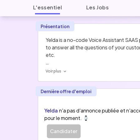
L'essentiel
Les Jobs
Présentation
Yelda is a no-code Voice Assistant SAAS p
to answer all the questions of your cust
etc.
We are part of the FUTURE40,  the 40 m
Voir plus
Dernière offre d'emploi
Yelda
n'a pas d'annonce publiée et n'acc
pour le moment.
Candidater