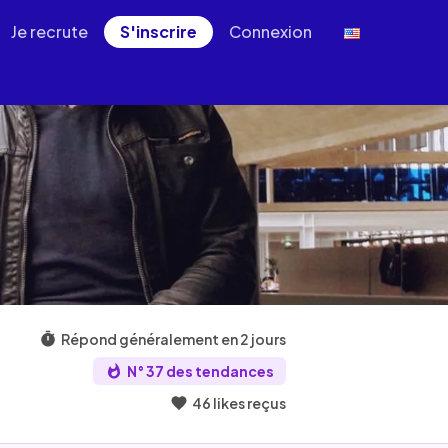
Je recrute
S'inscrire
Connexion
Répond généralement en 2 jours
N° 37 des tendances
46 likes reçus