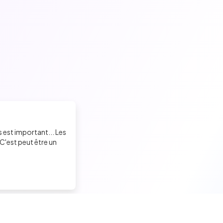
s est important... Les
C'est peut être un