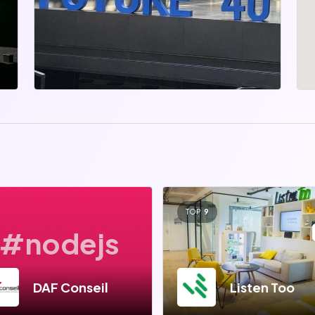
TOP
9
#nodejs
DAF Conseil
Listen Too