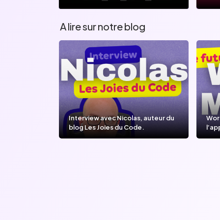
A lire sur notre blog
Interview avec Nicolas, auteur du
Wor
blog Les Joies du Code.
l’ap
l’IA