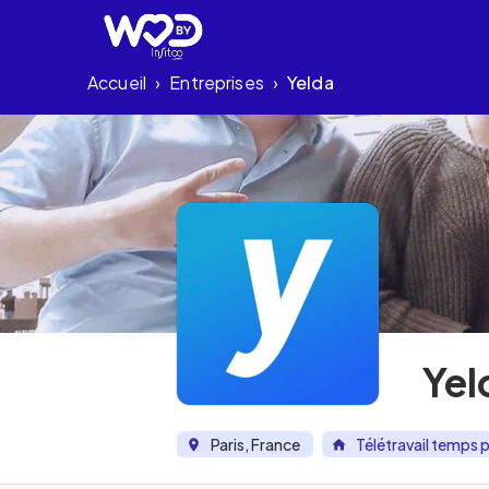
Accueil
Entreprises
Yelda
›
›
Yel
Paris, France
Télétravail temps p