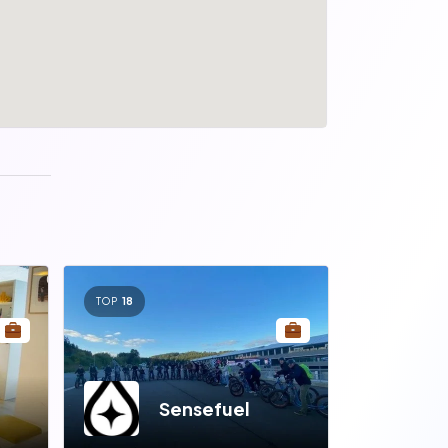
TOP
18
Sensefuel