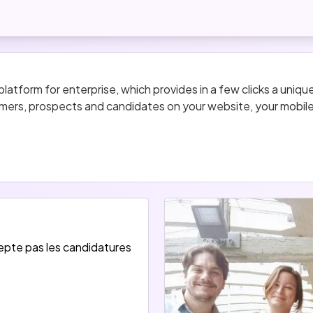
latform for enterprise, which provides in a few clicks a uniqu
omers, prospects and candidates on your website, your mobile
ost-promising startups of STATION F.
epte pas les candidatures