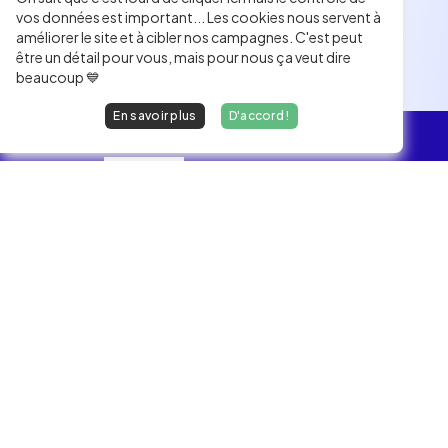
vos données est important... Les cookies nous servent à
améliorer le site et à cibler nos campagnes. C'est peut
être un détail pour vous, mais pour nous ça veut dire
beaucoup 💙
En savoir plus
D'accord !
L'essentiel
Les Jobs
Les développeurs heureux au travail.
hello@welovedevs.com
+33 175850252