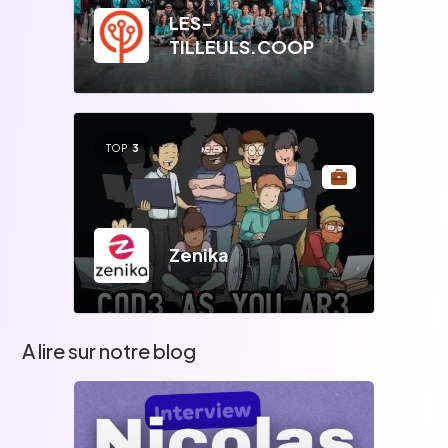
LES-
TILLEULS.COOP
TOP
3
Zenika
A lire sur notre blog