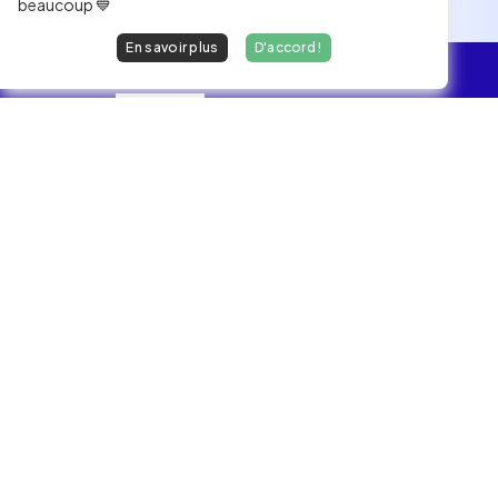
beaucoup 💙
En savoir plus
D'accord !
L'essentiel
Les Jobs
Les développeurs heureux au travail.
hello@welovedevs.com
+33 175850252