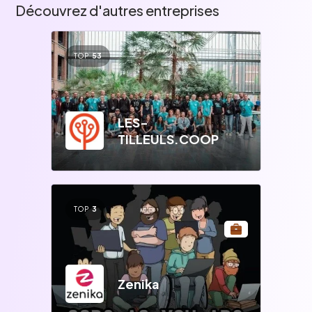
Découvrez d'autres entreprises
TOP
53
LES-
TILLEULS.COOP
TOP
3
Zenika