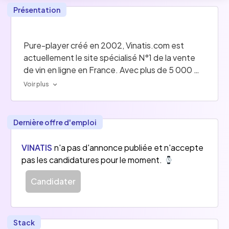
Présentation
Pure-player créé en 2002, 
Vinatis.com
 est 
actuellement le site spécialisé N°1 de la vente 
de vin en ligne en France. Avec plus de 5 000 
références de vins, champagnes, bières et 
Voir plus
spiritueux, Vinatis est devenu le leader 
incontournable dans l’achat de vins en ligne.
Grâce à nos 120 collaborateurs, nous expédions 
Dernière offre d'emploi
aujourd’hui plus de 300 000 commandes 
chaque année dans toute l’Europe via 6 sites e-
VINATIS
n'a pas d'annonce publiée et n'accepte
commerce. 
pas les candidatures pour le moment.
Candidater
Stack