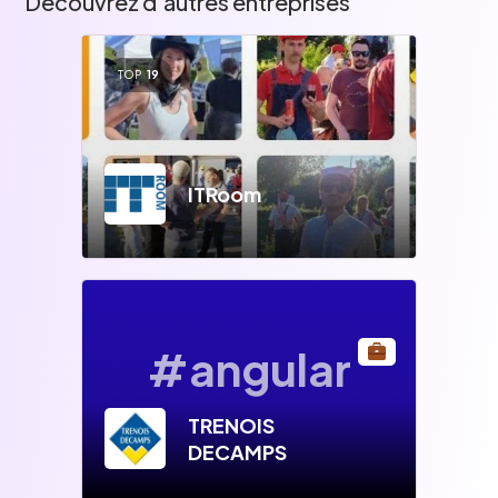
Découvrez d'autres entreprises
TOP
19
ITRoom
#angular
TRENOIS
DECAMPS