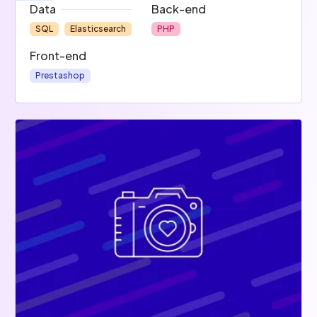
Data
Back-end
SQL
Elasticsearch
PHP
Front-end
Prestashop