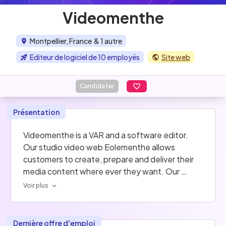
Videomenthe
Montpellier, France
& 1 autre
Editeur de logiciel de 10 employés
Site web
Candidater
Présentation
Videomenthe is a VAR and a software editor. 
Our studio video web Eolementhe allows 
customers to create, prepare and deliver their 
media content where ever they want. Our 
customers are TV stations, production houses, 
Voir plus
post houses, media center and corporates who 
use video to communicate.
Dernière offre d'emploi