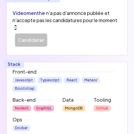
Videomenthe
n'a pas d'annonce publiée et
n'accepte pas les candidatures pour le moment.
Candidater
Stack
Front-end
Javascript
Typescript
React
Meteor
Bootstrap
Back-end
Data
Tooling
NodeJS
GraphQL
MongoDB
Github
Ops
Docker