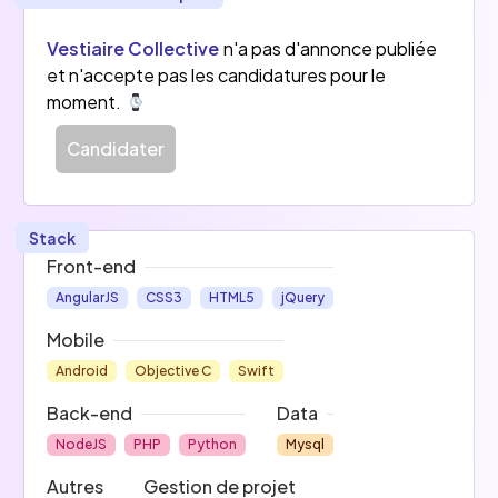
Vestiaire Collective
n'a pas d'annonce publiée
et n'accepte pas les candidatures pour le
moment.
Candidater
Stack
Front-end
AngularJS
CSS3
HTML5
jQuery
Mobile
Android
Objective C
Swift
Back-end
Data
NodeJS
PHP
Python
Mysql
Autres
Gestion de projet