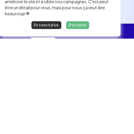
améliorer le site et à cibler nos campagnes. C'est peut
être un détail pour vous, mais pour nous ça veut dire
beaucoup 💙
En savoir plus
D'accord !
L'essentiel
Les Jobs
Les développeurs heureux au travail.
hello@welovedevs.com
+33 175850252