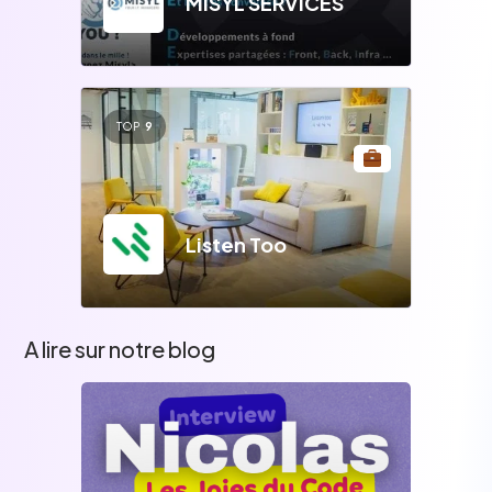
MISYL SERVICES
TOP
9
Listen Too
A lire sur notre blog