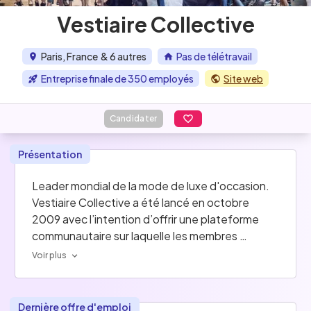
Vestiaire Collective
Paris, France
& 6 autres
Pas de télétravail
Entreprise finale de 350 employés
Site web
Candidater
Présentation
Leader mondial de la mode de luxe d'occasion. 
Vestiaire Collective a été lancé en octobre 
2009 avec l’intention d’offrir une plateforme 
communautaire sur laquelle les membres 
pourraient acheter et vendre, dans les 
Voir plus
meilleures conditions, des vêtements et 
accessoires de mode haut de gamme et luxe 
d’occasion. 
Dernière offre d'emploi