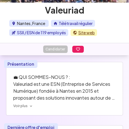
Valeuriad
Nantes, France
Télétravail régulier
SSII / ESN de 119 employés
Site web
Candidater
Présentation
💼 QUI SOMMES-NOUS ? : 
Valeuriad est une ESN (Entreprise de Services 
Numérique) fondée à Nantes en 2015 et 
proposant des solutions innovantes autour de 
trois grands domaines de compétences : le 
Voir plus
CONSEIL, le DEVOPS, la DATA. Nous sommes 
convaincus que l’alliance du bien-être et de 
l’expertise de nos coéquipiers est la clé du 
Dernière offre d'emploi