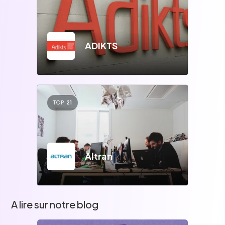
ADIKTS
TOP
21
Altran
A lire sur notre blog