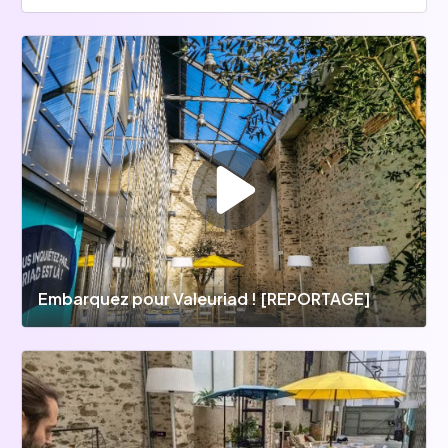
💻 POURQUOI NOUS REJOINDRE ? : 
- Expertise en Développement Full Stack, 
DevOps, Architecture et DataScience 
- Formation interne mensuelle et entraide (21 
000 messages slack en 30 jours) 
- Apéro'Tech (Meet-Up interne) mensuel 
- Participation active au choix de votre mission 
- Multiples clients 100% sur Nantes 
🎉 NOS PLUS  : 
- Une entreprise collaborative : gouvernance 
collective, intrapreneuriat, projets partagés, 
Embarquez pour Valeuriad ! [REPORTAGE]
deux voix valent mieux qu'une... 
- Des événements toutes les semaines : poker, 
raclette/lasagnes, afterwork, oenologie, 
karting...
- 4 événements fédérateurs par an : l'épiphanie, 
le séminaire annuel, l'anniversaire de Valeuriad et 