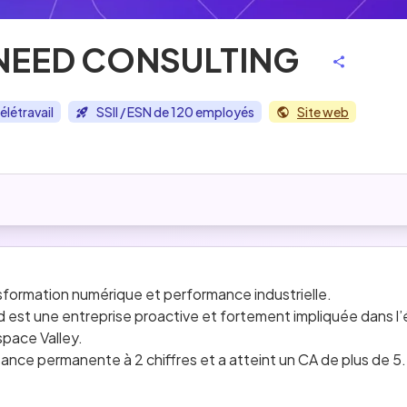
NEED CONSULTING
élétravail
SSII / ESN de 120 employés
Site web
formation numérique et performance industrielle. 
 est une entreprise proactive et fortement impliquée dans l’
space Valley.
ce permanente à 2 chiffres et a atteint un CA de plus de 5.5 
sur l’ensemble Sud-ouest de la France, une nouvelle filiale 