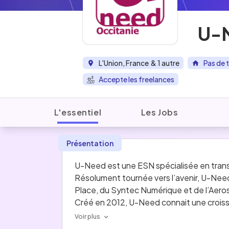
U-
L'Union, France
& 1 autre
Pas de t
Accepte les freelances
L'essentiel
Les Jobs
Présentation
U-Need est une ESN spécialisée en trans
Résolument tournée vers l’avenir, U-Need
Place, du Syntec Numérique et de l’Aero
Créé en 2012, U-Need connait une croissan
collaborateurs en 2017.
Voir plus
Dans une logique d’expansion permanente 