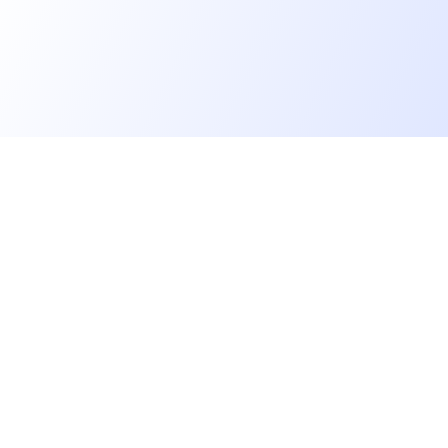
Allons plus loin
rs
Blog
Baromètre des salaires tech
Open Source
Gestion des données
 IT
Helpdesk
GV
Gestion des cookies