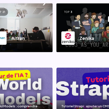
P
21
TOP
3
Altran
Zenika
ld Models : comprendre
Tutoriel Strapi : ajouter un CM