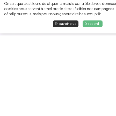
On sait que c'est lourd de cliquer ici mais le contrôle de vos donnée
cookies nous servent à améliorer le site et à cibler nos campagnes. 
détail pour vous, mais pour nous ça veut dire beaucoup 💙
En savoir plus
D'accord !
Les développeurs heureux au travail.
hello@welovedevs.com
+33 175850252