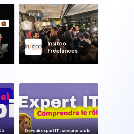
TOP
15
Insitoo
Freelances
S à
Devenir expert IT : comprendre le