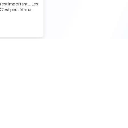
s est important... Les
C'est peut être un
Trouver un job tech
Recruter un tech
Candidats seniors
Contacter des développeu
Candidats experimentés
Poster des offres d'emploi
Candidats juniors
Créer ma page entreprise
Offres d'emploi pour techs
Tester mes développeurs
Tests techniques, QCM et quiz
Formations pour recruteurs
Formations candidats techs
Mentions légales / CGU-C