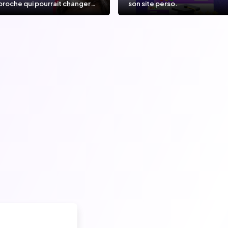
proche qui pourrait changer
son site perso.