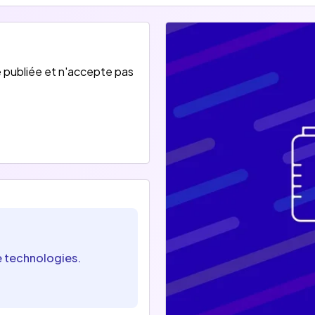
U-Need a su développer une chaîne de valeur complète s’artic
 publiée et n'accepte pas
e technologies.