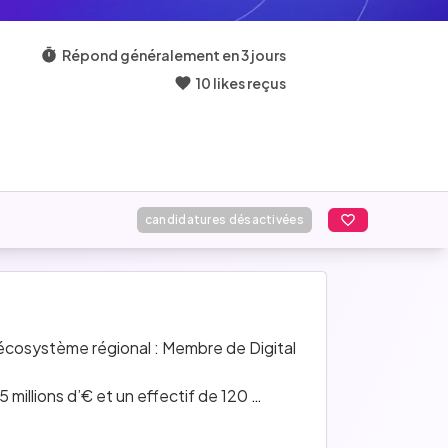
Répond généralement en 3 jours
10 likes reçus
candidatures désactivées
écosystème régional : Membre de Digital 
millions d’€ et un effectif de 120 
a ouvert ses portes en 2017 à Bordeaux. 