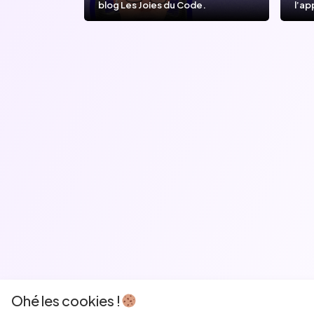
blog Les Joies du Code.
l’ap
l’IA
Ohé les cookies !