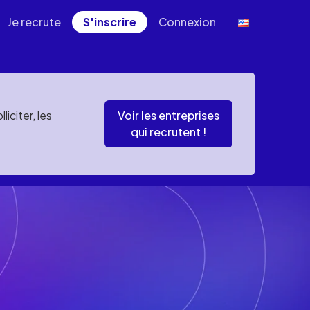
Je recrute
S'inscrire
Connexion
iciter, les
Voir les entreprises
qui recrutent !