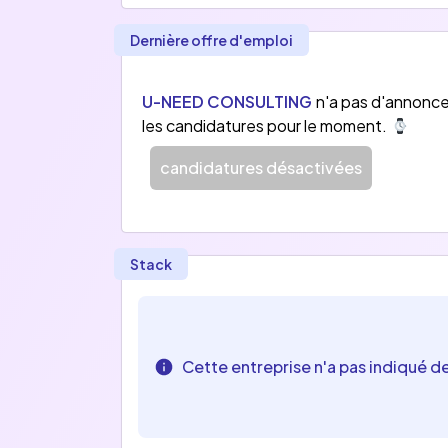
Partant d’une clientèle Grands-Comptes, 
Dernière offre d'emploi
•	La Transformation Numérique ;
•	La Performance Industrielle ;
U-NEED CONSULTING
n'a pas d'annonce
les candidatures pour le moment.
candidatures désactivées
Stack
Cette entreprise n'a pas indiqué d