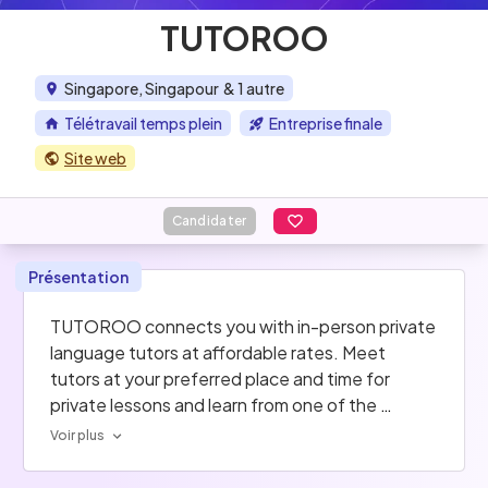
TUTOROO
Singapore, Singapour
& 1 autre
Télétravail temps plein
Entreprise finale
Site web
Candidater
Présentation
TUTOROO connects you with in-person private 
language tutors at affordable rates. Meet 
tutors at your preferred place and time for 
private lessons and learn from one of the 
200,000 private language tutors available to 
Voir plus
teach kids and adults worldwide.