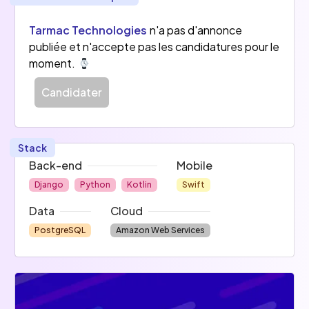
Tarmac Technologies
n'a pas d'annonce
publiée et n'accepte pas les candidatures pour le
moment.
Candidater
Stack
Back-end
Mobile
Django
Python
Kotlin
Swift
Data
Cloud
PostgreSQL
Amazon Web Services