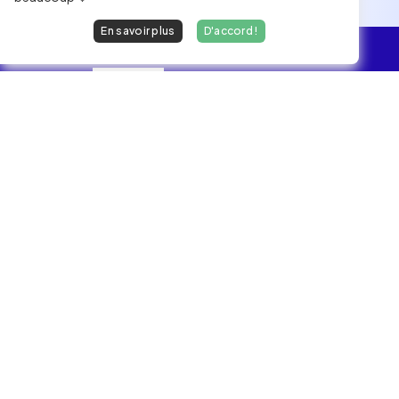
En savoir plus
D'accord !
L'essentiel
Les Jobs
Les développeurs heureux au travail.
hello@welovedevs.com
+33 175850252